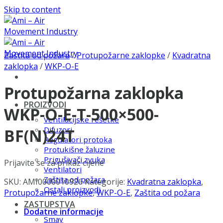
Skip to content
Zaštita od požara
/
Protupožarne zaklopke
/
Kvadratna
zaklopka
/
WKP-O-E
Protupožarna zaklopka
PROIZVODI
WKP-O-E-T-500×500-
Ventilacijske rešetke
Difuzori
BF(N)24T
Regulatori protoka
Protukišne žaluzine
Prigušivači zvuka
Prijavite se za prikaz cijene
Ventilatori
Zaštita od požara
SKU:
AMI0000010926
Kategorije:
Kvadratna zaklopka
,
Ostali proizvodi
Protupožarne zaklopke
,
WKP-O-E
,
Zaštita od požara
ZASTUPSTVA
Dodatne informacije
Smay