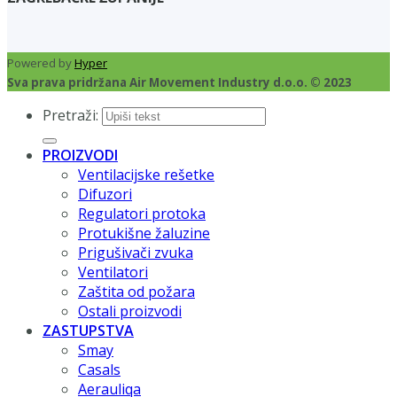
Powered by
Hyper
Sva prava pridržana Air Movement Industry d.o.o. © 2023
Pretraži:
PROIZVODI
Ventilacijske rešetke
Difuzori
Regulatori protoka
Protukišne žaluzine
Prigušivači zvuka
Ventilatori
Zaštita od požara
Ostali proizvodi
ZASTUPSTVA
Smay
Casals
Aerauliqa