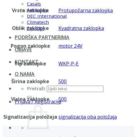
Casals
Aerauliqa
Vrsta zaklopke
Protupožarna zaklopka
DEC International
Climatech
Oblik zaklopke
Kvadratna zaklopka
Zip-Clip
PODRŠKA PARTNERIMA
Pogon zaklopke
motor 24V
OBJAVE
KONTAKT
Tip zaklopke
WKP-P-E
O NAMA
Širina zaklopke
500
Pretraži:
Visina zaklopke
500
Prijava / Registracija
Signalizacija položaja
signalizacija oba položaja