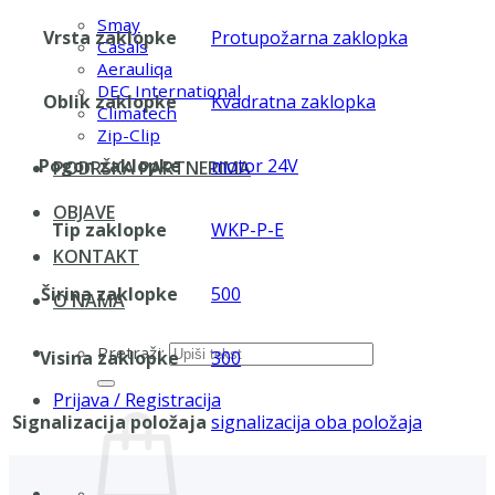
Smay
Vrsta zaklopke
Protupožarna zaklopka
Casals
Aerauliqa
DEC International
Oblik zaklopke
Kvadratna zaklopka
Climatech
Zip-Clip
Pogon zaklopke
motor 24V
PODRŠKA PARTNERIMA
OBJAVE
Tip zaklopke
WKP-P-E
KONTAKT
Širina zaklopke
500
O NAMA
Pretraži:
Visina zaklopke
300
Prijava / Registracija
Signalizacija položaja
signalizacija oba položaja