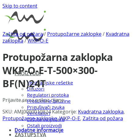
Skip to content
Zaštita od požara
/
Protupožarne zaklopke
/
Kvadratna
zaklopka
/
WKP-O-E
Protupožarna zaklopka
WKP-O-E-T-500×300-
PROIZVODI
BF(N)24T
Ventilacijske rešetke
Difuzori
Regulatori protoka
Prijavite se za prikaz cijene
Protukišne žaluzine
Prigušivači zvuka
SKU:
AMI0000010924
Kategorije:
Kvadratna zaklopka
,
Ventilatori
Protupožarne zaklopke
,
WKP-O-E
,
Zaštita od požara
Zaštita od požara
Ostali proizvodi
Dodatne informacije
ZASTUPSTVA