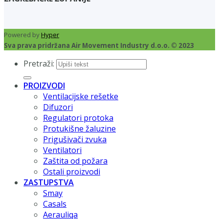
Powered by
Hyper
Sva prava pridržana Air Movement Industry d.o.o. © 2023
Pretraži:
PROIZVODI
Ventilacijske rešetke
Difuzori
Regulatori protoka
Protukišne žaluzine
Prigušivači zvuka
Ventilatori
Zaštita od požara
Ostali proizvodi
ZASTUPSTVA
Smay
Casals
Aerauliqa