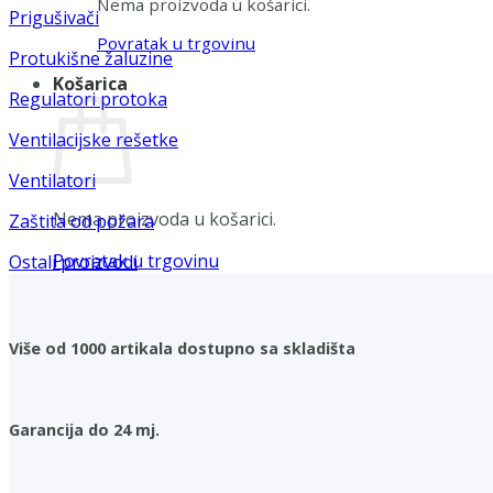
Nema proizvoda u košarici.
Prigušivači
Povratak u trgovinu
Protukišne žaluzine
Košarica
Regulatori protoka
Ventilacijske rešetke
Ventilatori
Nema proizvoda u košarici.
Zaštita od požara
Povratak u trgovinu
Ostali proizvodi
Više od 1000 artikala dostupno sa skladišta
Garancija do 24 mj.