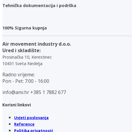
Tehnička dokumentacija i podrška
100% Sigurna kupnja
Air movement industry d.o.o.
Ured i skladište:
Prosinačka 10, Kerestinec
10431 Sveta Nedelja
Radno vrijeme:
Pon - Pet: 7:00 - 16:00
info@ami.hr
+385 1 7882 677
Korisni linkovi
Uvjeti poslovanja
Reference
Politika privatnosti