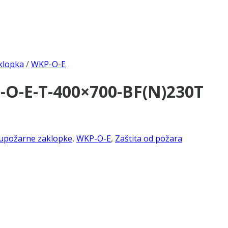
klopka
/
WKP-O-E
-O-E-T-400×700-BF(N)230T
upožarne zaklopke
,
WKP-O-E
,
Zaštita od požara