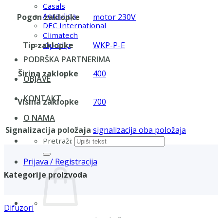
Casals
Aerauliqa
Pogon zaklopke
motor 230V
DEC International
Climatech
Tip zaklopke
WKP-P-E
Zip-Clip
PODRŠKA PARTNERIMA
Širina zaklopke
400
OBJAVE
KONTAKT
Visina zaklopke
700
O NAMA
Signalizacija položaja
signalizacija oba položaja
Pretraži:
Prijava / Registracija
Kategorije proizvoda
Difuzori