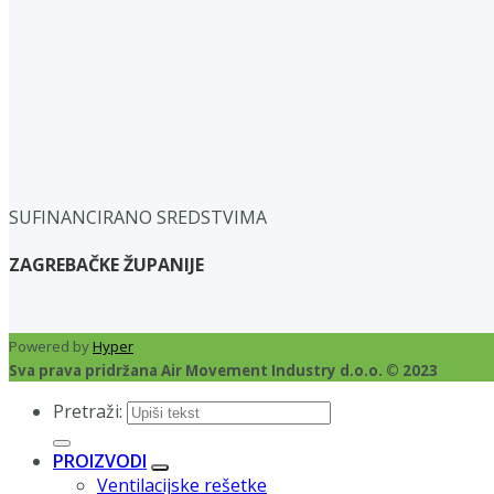
SUFINANCIRANO SREDSTVIMA
ZAGREBAČKE ŽUPANIJE
Powered by
Hyper
Sva prava pridržana Air Movement Industry d.o.o. © 2023
Pretraži:
PROIZVODI
Ventilacijske rešetke