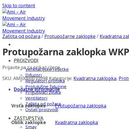
Skip to content
Zaštita od požara
/
Protupožarne zaklopke
/
Kvadratna za
Protupožarna zaklopka WKP
PROIZVODI
Prijavite se za prikaz cijene
Ventilacijske rešetke
Difuzori
SKU:
AMI0000010998
Kategorije:
Kvadratna zaklopka
,
Prot
Regulatori protoka
Protukišne žaluzine
Dodatne informacije
Prigušivači zvuka
Ventilatori
Zaštita od požara
Vrsta zaklopke
Protupožarna zaklopka
Ostali proizvodi
ZASTUPSTVA
Oblik zaklopke
Kvadratna zaklopka
Smay