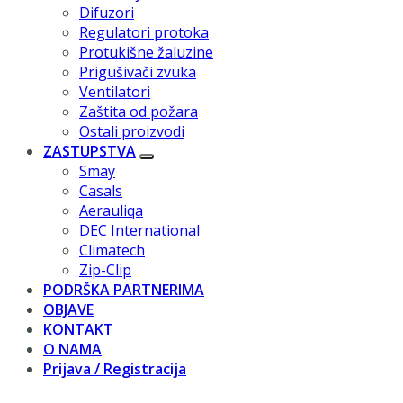
Difuzori
Regulatori protoka
Protukišne žaluzine
Prigušivači zvuka
Ventilatori
Zaštita od požara
Ostali proizvodi
ZASTUPSTVA
Smay
Casals
Aerauliqa
DEC International
Climatech
Zip-Clip
PODRŠKA PARTNERIMA
OBJAVE
KONTAKT
O NAMA
Prijava / Registracija