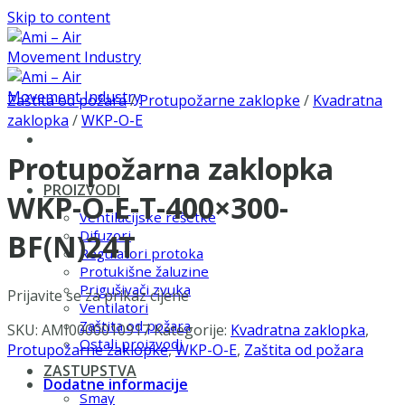
Skip to content
Zaštita od požara
/
Protupožarne zaklopke
/
Kvadratna
zaklopka
/
WKP-O-E
Protupožarna zaklopka
PROIZVODI
WKP-O-E-T-400×300-
Ventilacijske rešetke
Difuzori
BF(N)24T
Regulatori protoka
Protukišne žaluzine
Prigušivači zvuka
Prijavite se za prikaz cijene
Ventilatori
Zaštita od požara
SKU:
AMI0000010917
Kategorije:
Kvadratna zaklopka
,
Ostali proizvodi
Protupožarne zaklopke
,
WKP-O-E
,
Zaštita od požara
ZASTUPSTVA
Dodatne informacije
Smay