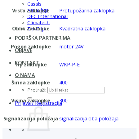
Casals
Aerauliqa
Vrsta zaklopke
Protupožarna zaklopka
DEC International
Climatech
Oblik zaklopke
Kvadratna zaklopka
Zip-Clip
PODRŠKA PARTNERIMA
Pogon zaklopke
motor 24V
OBJAVE
KONTAKT
Tip zaklopke
WKP-P-E
O NAMA
Širina zaklopke
400
Pretraži:
Visina zaklopke
300
Prijava / Registracija
Signalizacija položaja
signalizacija oba položaja