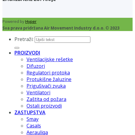
Powered by
Hyper
Sva prava pridržana Air Movement Industry d.o.o. © 2023
Pretraži:
PROIZVODI
Ventilacijske rešetke
Difuzori
Regulatori protoka
Protukišne žaluzine
Prigušivači zvuka
Ventilatori
Zaštita od požara
Ostali proizvodi
ZASTUPSTVA
Smay
Casals
Aerauliqa