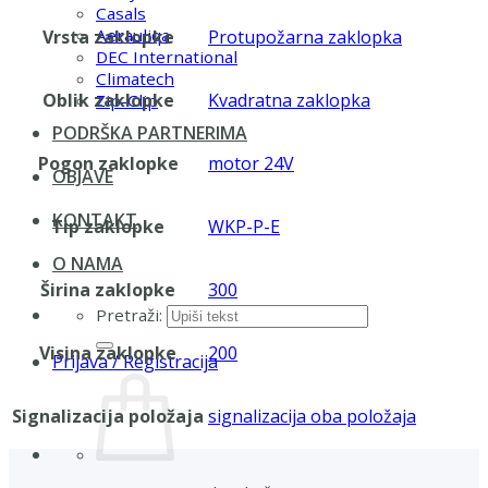
Casals
Aerauliqa
Vrsta zaklopke
Protupožarna zaklopka
DEC International
Climatech
Oblik zaklopke
Kvadratna zaklopka
Zip-Clip
PODRŠKA PARTNERIMA
Pogon zaklopke
motor 24V
OBJAVE
KONTAKT
Tip zaklopke
WKP-P-E
O NAMA
Širina zaklopke
300
Pretraži:
Visina zaklopke
200
Prijava / Registracija
Signalizacija položaja
signalizacija oba položaja