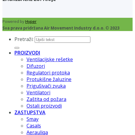
Powered by
Hyper
Sva prava pridržana Air Movement Industry d.o.o. © 2023
Pretraži:
PROIZVODI
Ventilacijske rešetke
Difuzori
Regulatori protoka
Protukišne žaluzine
Prigušivači zvuka
Ventilatori
Zaštita od požara
Ostali proizvodi
ZASTUPSTVA
Smay
Casals
Aerauliqa