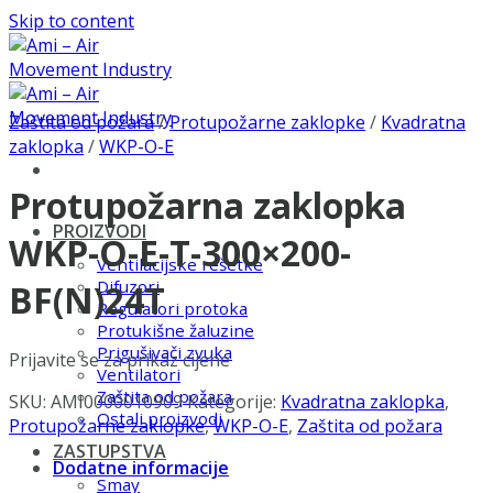
Skip to content
Zaštita od požara
/
Protupožarne zaklopke
/
Kvadratna
zaklopka
/
WKP-O-E
Protupožarna zaklopka
PROIZVODI
WKP-O-E-T-300×200-
Ventilacijske rešetke
Difuzori
BF(N)24T
Regulatori protoka
Protukišne žaluzine
Prigušivači zvuka
Prijavite se za prikaz cijene
Ventilatori
Zaštita od požara
SKU:
AMI0000010909
Kategorije:
Kvadratna zaklopka
,
Ostali proizvodi
Protupožarne zaklopke
,
WKP-O-E
,
Zaštita od požara
ZASTUPSTVA
Dodatne informacije
Smay