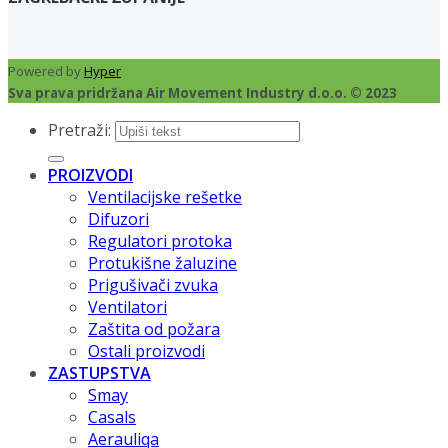
Powered by
Hyper
Sva prava pridržana Air Movement Industry d.o.o. © 2023
Pretraži:
PROIZVODI
Ventilacijske rešetke
Difuzori
Regulatori protoka
Protukišne žaluzine
Prigušivači zvuka
Ventilatori
Zaštita od požara
Ostali proizvodi
ZASTUPSTVA
Smay
Casals
Aerauliqa