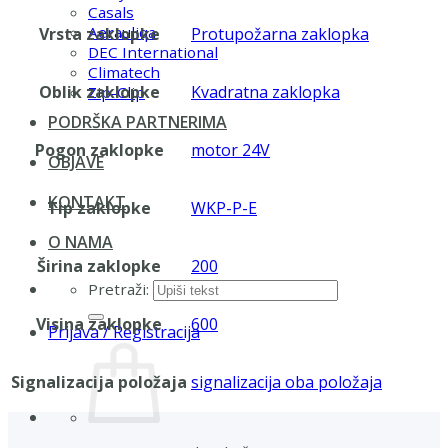
Casals
Aerauliqa
Vrsta zaklopke
Protupožarna zaklopka
DEC International
Climatech
Oblik zaklopke
Kvadratna zaklopka
Zip-Clip
PODRŠKA PARTNERIMA
Pogon zaklopke
motor 24V
OBJAVE
KONTAKT
Tip zaklopke
WKP-P-E
O NAMA
Širina zaklopke
200
Pretraži:
Visina zaklopke
600
Prijava / Registracija
Signalizacija položaja
signalizacija oba položaja