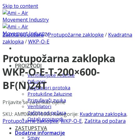
Skip to content
Zaštita od požara
/
Protupožarne zaklopke
/
Kvadratna
zaklopka
/
WKP-O-E
Protupožarna zaklopka
PROIZVODI
WKP-O-E-T-200×600-
Ventilacijske rešetke
Difuzori
BF(N)24T
Regulatori protoka
Protukišne žaluzine
Prigušivači zvuka
Prijavite se za prikaz cijene
Ventilatori
Zaštita od požara
SKU:
AMI0000010906
Kategorije:
Kvadratna zaklopka
,
Ostali proizvodi
Protupožarne zaklopke
,
WKP-O-E
,
Zaštita od požara
ZASTUPSTVA
Dodatne informacije
Smay