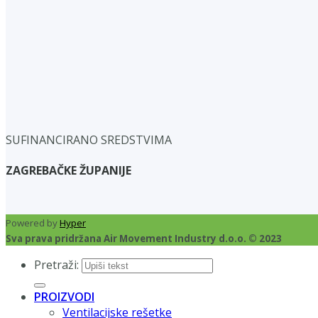
SUFINANCIRANO SREDSTVIMA
ZAGREBAČKE ŽUPANIJE
Powered by
Hyper
Sva prava pridržana Air Movement Industry d.o.o. © 2023
Pretraži:
PROIZVODI
Ventilacijske rešetke