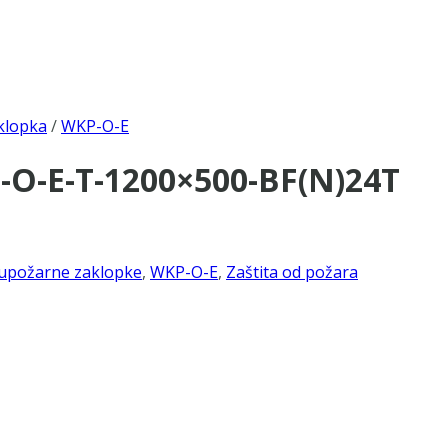
klopka
/
WKP-O-E
-O-E-T-1200×500-BF(N)24T
upožarne zaklopke
,
WKP-O-E
,
Zaštita od požara