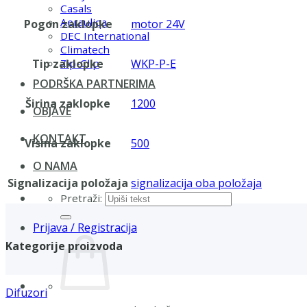
Casals
Aerauliqa
Pogon zaklopke
motor 24V
DEC International
Climatech
Tip zaklopke
WKP-P-E
Zip-Clip
PODRŠKA PARTNERIMA
Širina zaklopke
1200
OBJAVE
KONTAKT
Visina zaklopke
500
O NAMA
Signalizacija položaja
signalizacija oba položaja
Pretraži:
Prijava / Registracija
Kategorije proizvoda
Difuzori