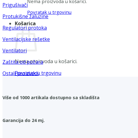
Nema proizvoda u košarici.
Prigušivači
Povratak u trgovinu
Protukišne žaluzine
Košarica
Regulatori protoka
Ventilacijske rešetke
Ventilatori
Nema proizvoda u košarici.
Zaštita od požara
Povratak u trgovinu
Ostali proizvodi
Više od 1000 artikala dostupno sa skladišta
Garancija do 24 mj.