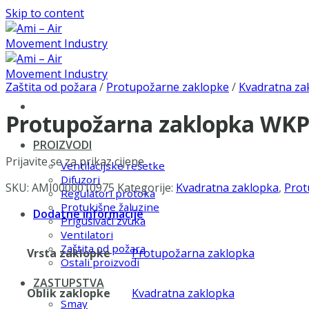
Skip to content
Zaštita od požara
/
Protupožarne zaklopke
/
Kvadratna za
Protupožarna zaklopka WKP
PROIZVODI
Prijavite se za prikaz cijene
Ventilacijske rešetke
Difuzori
SKU:
AMI0000010975
Kategorije:
Kvadratna zaklopka
,
Prot
Regulatori protoka
Protukišne žaluzine
Dodatne informacije
Prigušivači zvuka
Ventilatori
Zaštita od požara
Vrsta zaklopke
Protupožarna zaklopka
Ostali proizvodi
ZASTUPSTVA
Oblik zaklopke
Kvadratna zaklopka
Smay