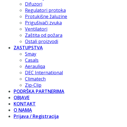
Difuzori
Regulatori protoka
Protukišne žaluzine
Prigušivači zvuka
Ventilatori
Zaštita od požara
Ostali proizvodi
ZASTUPSTVA
Smay
Casals
Aerauliqa
DEC International
Climatech
Zip-Clip
PODRŠKA PARTNERIMA
OBJAVE
KONTAKT
O NAMA
Prijava / Registracija