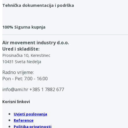
Tehnička dokumentacija i podrška
100% Sigurna kupnja
Air movement industry d.o.o.
Ured i skladište:
Prosinačka 10, Kerestinec
10431 Sveta Nedelja
Radno vrijeme:
Pon - Pet: 7:00 - 16:00
info@ami.hr
+385 1 7882 677
Korisni linkovi
Uvjeti poslovanja
Reference
Politika privatnosti