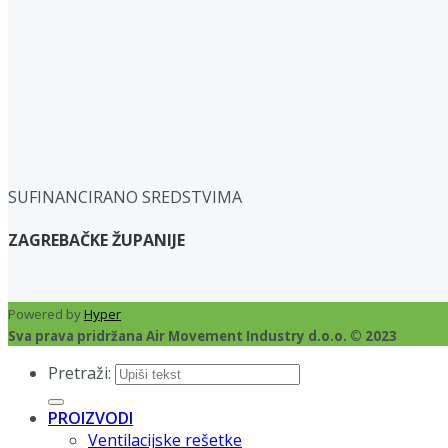
SUFINANCIRANO SREDSTVIMA
ZAGREBAČKE ŽUPANIJE
Powered by
Hyper
Sva prava pridržana Air Movement Industry d.o.o. © 2023
Pretraži:
PROIZVODI
Ventilacijske rešetke