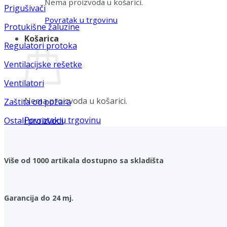
Nema proizvoda u košarici.
Prigušivači
Povratak u trgovinu
Protukišne žaluzine
Košarica
Regulatori protoka
Ventilacijske rešetke
Ventilatori
Nema proizvoda u košarici.
Zaštita od požara
Povratak u trgovinu
Ostali proizvodi
Više od 1000 artikala dostupno sa skladišta
Garancija do 24 mj.