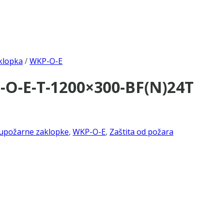
klopka
/
WKP-O-E
-O-E-T-1200×300-BF(N)24T
upožarne zaklopke
,
WKP-O-E
,
Zaštita od požara