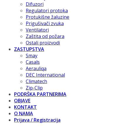
Difuzori
Regulatori protoka
Protukišne žaluzine
Prigušivači zvuka
Ventilatori
Zaštita od požara
Ostali proizvodi
ZASTUPSTVA
Smay
Casals
Aerauliqa
DEC International
Climatech
Zip-Clip
PODRŠKA PARTNERIMA
OBJAVE
KONTAKT
O NAMA
Prijava / Registracija