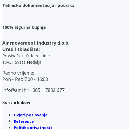
Tehnička dokumentacija i podrška
100% Sigurna kupnja
Air movement industry d.o.o.
Ured i skladište:
Prosinačka 10, Kerestinec
10431 Sveta Nedelja
Radno vrijeme:
Pon - Pet: 7:00 - 16:00
info@ami.hr
+385 1 7882 677
Korisni linkovi
Uvjeti poslovanja
Reference
Politika privatnosti