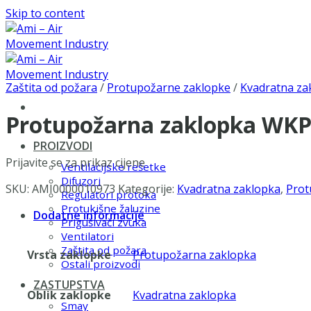
Skip to content
Zaštita od požara
/
Protupožarne zaklopke
/
Kvadratna za
Protupožarna zaklopka WKP
PROIZVODI
Prijavite se za prikaz cijene
Ventilacijske rešetke
Difuzori
SKU:
AMI0000010973
Kategorije:
Kvadratna zaklopka
,
Prot
Regulatori protoka
Protukišne žaluzine
Dodatne informacije
Prigušivači zvuka
Ventilatori
Zaštita od požara
Vrsta zaklopke
Protupožarna zaklopka
Ostali proizvodi
ZASTUPSTVA
Oblik zaklopke
Kvadratna zaklopka
Smay