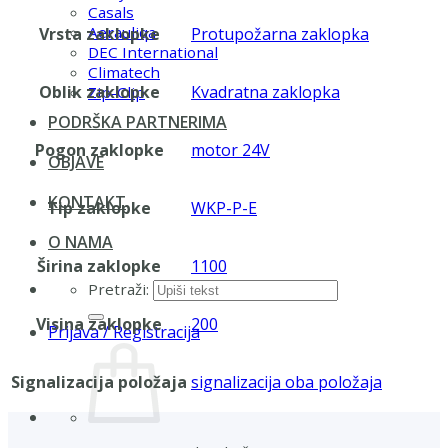
Casals
Aerauliqa
Vrsta zaklopke
Protupožarna zaklopka
DEC International
Climatech
Oblik zaklopke
Kvadratna zaklopka
Zip-Clip
PODRŠKA PARTNERIMA
Pogon zaklopke
motor 24V
OBJAVE
KONTAKT
Tip zaklopke
WKP-P-E
O NAMA
Širina zaklopke
1100
Pretraži:
Visina zaklopke
200
Prijava / Registracija
Signalizacija položaja
signalizacija oba položaja