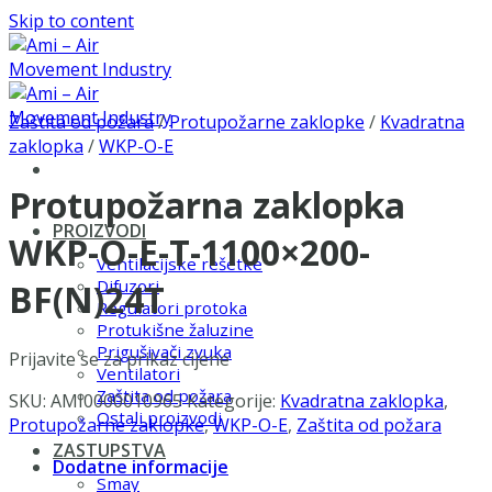
Skip to content
Zaštita od požara
/
Protupožarne zaklopke
/
Kvadratna
zaklopka
/
WKP-O-E
Protupožarna zaklopka
PROIZVODI
WKP-O-E-T-1100×200-
Ventilacijske rešetke
Difuzori
BF(N)24T
Regulatori protoka
Protukišne žaluzine
Prigušivači zvuka
Prijavite se za prikaz cijene
Ventilatori
Zaštita od požara
SKU:
AMI0000010965
Kategorije:
Kvadratna zaklopka
,
Ostali proizvodi
Protupožarne zaklopke
,
WKP-O-E
,
Zaštita od požara
ZASTUPSTVA
Dodatne informacije
Smay