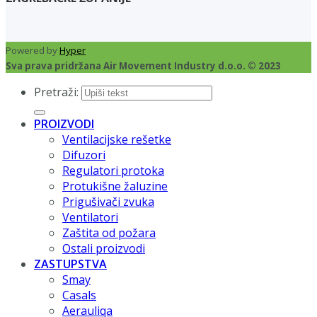
Powered by
Hyper
Sva prava pridržana Air Movement Industry d.o.o. © 2023
Pretraži:
PROIZVODI
Ventilacijske rešetke
Difuzori
Regulatori protoka
Protukišne žaluzine
Prigušivači zvuka
Ventilatori
Zaštita od požara
Ostali proizvodi
ZASTUPSTVA
Smay
Casals
Aerauliqa