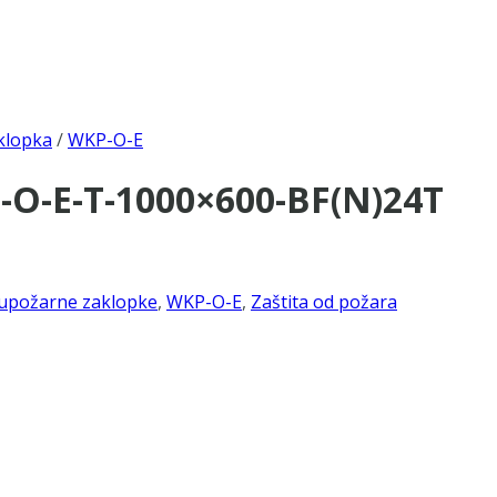
klopka
/
WKP-O-E
-O-E-T-1000×600-BF(N)24T
upožarne zaklopke
,
WKP-O-E
,
Zaštita od požara