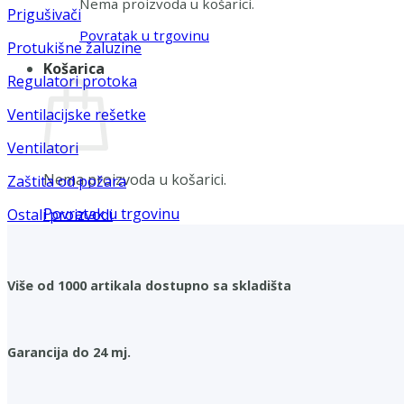
Nema proizvoda u košarici.
Prigušivači
Povratak u trgovinu
Protukišne žaluzine
Košarica
Regulatori protoka
Ventilacijske rešetke
Ventilatori
Nema proizvoda u košarici.
Zaštita od požara
Povratak u trgovinu
Ostali proizvodi
Više od 1000 artikala dostupno sa skladišta
Garancija do 24 mj.