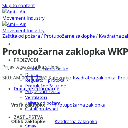
Skip to content
Zaštita od požara
/
Protupožarne zaklopke
/
Kvadratna za
Protupožarna zaklopka WKP
PROIZVODI
Prijavite se za prikaz cijene
Ventilacijske rešetke
Difuzori
SKU:
AMI0000010962
Kategorije:
Kvadratna zaklopka
,
Prot
Regulatori protoka
Protukišne žaluzine
Dodatne informacije
Prigušivači zvuka
Ventilatori
Zaštita od požara
Vrsta zaklopke
Protupožarna zaklopka
Ostali proizvodi
ZASTUPSTVA
Oblik zaklopke
Kvadratna zaklopka
Smay