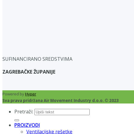
SUFINANCIRANO SREDSTVIMA
ZAGREBAČKE ŽUPANIJE
Powered by
Hyper
Sva prava pridržana Air Movement Industry d.o.o. © 2023
Pretraži:
PROIZVODI
Ventilacijske rešetke