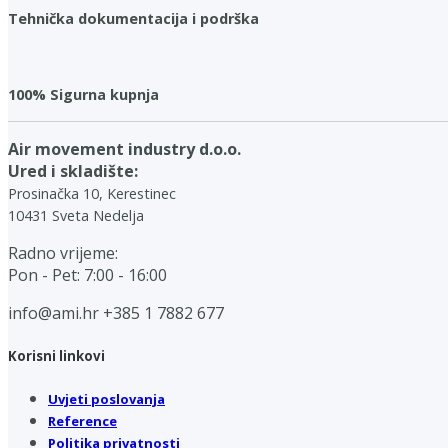
Tehnička dokumentacija i podrška
100% Sigurna kupnja
Air movement industry d.o.o.
Ured i skladište:
Prosinačka 10, Kerestinec
10431 Sveta Nedelja
Radno vrijeme:
Pon - Pet: 7:00 - 16:00
info@ami.hr
+385 1 7882 677
Korisni linkovi
Uvjeti poslovanja
Reference
Politika privatnosti