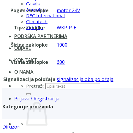
Casals
Aerauliqa
Pogon zaklopke
motor 24V
DEC International
Climatech
Tip zaklopke
WKP-P-E
Zip-Clip
PODRŠKA PARTNERIMA
Širina zaklopke
1000
OBJAVE
KONTAKT
Visina zaklopke
600
O NAMA
Signalizacija položaja
signalizacija oba položaja
Pretraži:
Prijava / Registracija
Kategorije proizvoda
Difuzori