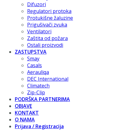
Difuzori
Regulatori protoka
Protukišne žaluzine
Prigušivači zvuka
Ventilatori
Zaštita od požara
Ostali proizvodi
ZASTUPSTVA
Smay
Casals
Aerauliqa
DEC International
Climatech
Zip-Clip
PODRŠKA PARTNERIMA
OBJAVE
KONTAKT
O NAMA
Prijava / Registracija