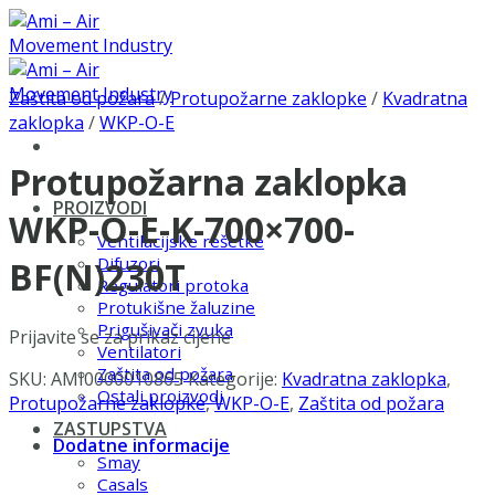
Skip
to
content
Zaštita od požara
/
Protupožarne zaklopke
/
Kvadratna
zaklopka
/
WKP-O-E
Protupožarna zaklopka
PROIZVODI
WKP-O-E-K-700×700-
Ventilacijske rešetke
Difuzori
BF(N)230T
Regulatori protoka
Protukišne žaluzine
Prigušivači zvuka
Prijavite se za prikaz cijene
Ventilatori
Zaštita od požara
SKU:
AMI0000010865
Kategorije:
Kvadratna zaklopka
,
Ostali proizvodi
Protupožarne zaklopke
,
WKP-O-E
,
Zaštita od požara
ZASTUPSTVA
Dodatne informacije
Smay
Casals