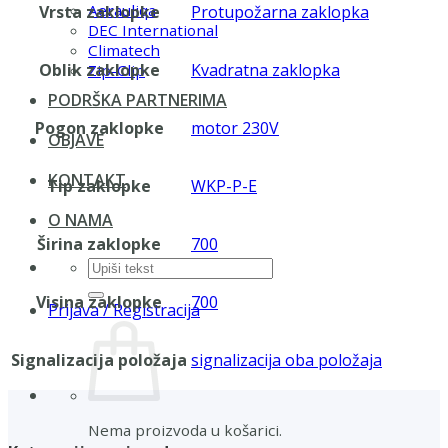
Aerauliqa
Vrsta zaklopke
Protupožarna zaklopka
DEC International
Climatech
Oblik zaklopke
Kvadratna zaklopka
Zip-Clip
PODRŠKA PARTNERIMA
Pogon zaklopke
motor 230V
OBJAVE
KONTAKT
Tip zaklopke
WKP-P-E
O NAMA
Širina zaklopke
700
Pretraži:
Visina zaklopke
700
Prijava / Registracija
Signalizacija položaja
signalizacija oba položaja
Nema proizvoda u košarici.