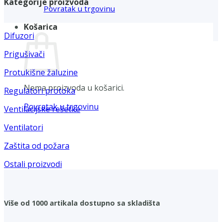
Kategorije proizvoda
Povratak u trgovinu
Košarica
Difuzori
Prigušivači
Protukišne žaluzine
Nema proizvoda u košarici.
Regulatori protoka
Povratak u trgovinu
Ventilacijske rešetke
Ventilatori
Zaštita od požara
Ostali proizvodi
Više od 1000 artikala dostupno sa skladišta