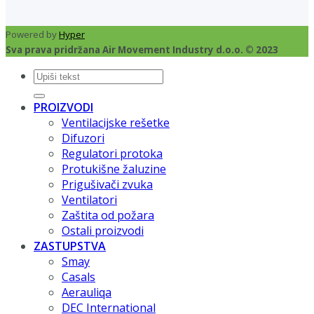
Powered by
Hyper
Sva prava pridržana Air Movement Industry d.o.o. © 2023
Pretraži:
PROIZVODI
Ventilacijske rešetke
Difuzori
Regulatori protoka
Protukišne žaluzine
Prigušivači zvuka
Ventilatori
Zaštita od požara
Ostali proizvodi
ZASTUPSTVA
Smay
Casals
Aerauliqa
DEC International