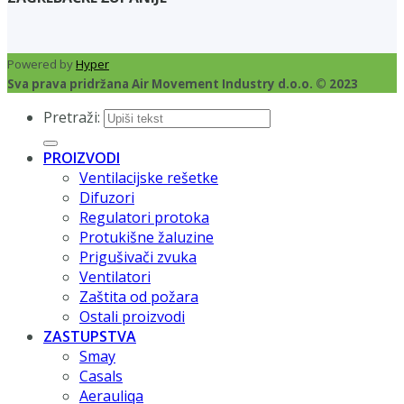
Powered by
Hyper
Sva prava pridržana Air Movement Industry d.o.o. © 2023
Pretraži:
PROIZVODI
Ventilacijske rešetke
Difuzori
Regulatori protoka
Protukišne žaluzine
Prigušivači zvuka
Ventilatori
Zaštita od požara
Ostali proizvodi
ZASTUPSTVA
Smay
Casals
Aerauliqa