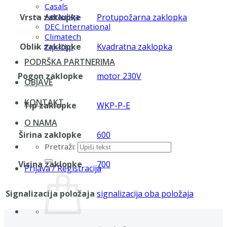
Casals
Aerauliqa
Vrsta zaklopke
Protupožarna zaklopka
DEC International
Climatech
Oblik zaklopke
Kvadratna zaklopka
Zip-Clip
PODRŠKA PARTNERIMA
Pogon zaklopke
motor 230V
OBJAVE
KONTAKT
Tip zaklopke
WKP-P-E
O NAMA
Širina zaklopke
600
Pretraži:
Visina zaklopke
700
Prijava / Registracija
Signalizacija položaja
signalizacija oba položaja