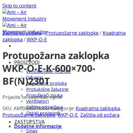
Skip to content
Zaštita od požara
/
Protupožarne zaklopke
/
Kvadratna
zaklopka
/
WKP-O-E
Protupožarna zaklopka
PROIZVODI
WKP-O-E-K-600×700-
Ventilacijske rešetke
Difuzori
BF(N)230T
Regulatori protoka
Protukišne žaluzine
Prigušivači zvuka
Prijavite se za prikaz cijene
Ventilatori
Zaštita od požara
SKU:
AMI0000010858
Kategorije:
Kvadratna zaklopka
,
Ostali proizvodi
Protupožarne zaklopke
,
WKP-O-E
,
Zaštita od požara
ZASTUPSTVA
Dodatne informacije
Smay