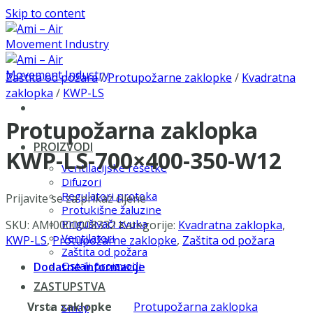
Skip to content
Zaštita od požara
/
Protupožarne zaklopke
/
Kvadratna
zaklopka
/
KWP-LS
Protupožarna zaklopka
PROIZVODI
KWP-LS-700×400-350-W12
Ventilacijske rešetke
Difuzori
Regulatori protoka
Prijavite se za prikaz cijene
Protukišne žaluzine
Prigušivači zvuka
SKU:
AMI0000008332
Kategorije:
Kvadratna zaklopka
,
Ventilatori
KWP-LS
,
Protupožarne zaklopke
,
Zaštita od požara
Zaštita od požara
Ostali proizvodi
Dodatne informacije
ZASTUPSTVA
Vrsta zaklopke
Protupožarna zaklopka
Smay