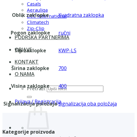
Casals
Aerauliqa
Oblik zaklopke
Kvadratna zaklopka
DEC International
Climatech
Zip-Clip
Pogon zaklopke
ručni
PODRŠKA PARTNERIMA
OBJAVE
Tip zaklopke
KWP-LS
KONTAKT
Širina zaklopke
700
O NAMA
Visina zaklopke
400
Pretraži:
Prijava / Registracija
Signalizacija položaja
signalizacija oba položaja
Kategorije proizvoda