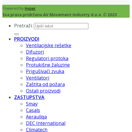
Powered by
Hyper
Sva prava pridržana Air Movement Industry d.o.o. © 2023
Pretraži:
PROIZVODI
Ventilacijske rešetke
Difuzori
Regulatori protoka
Protukišne žaluzine
Prigušivači zvuka
Ventilatori
Zaštita od požara
Ostali proizvodi
ZASTUPSTVA
Smay
Casals
Aerauliqa
DEC International
Climatech