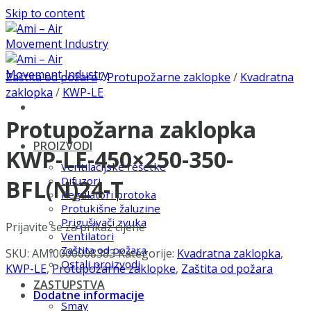
Skip to content
Zaštita od požara
/
Protupožarne zaklopke
/
Kvadratna
zaklopka
/
KWP-LE
Protupožarna zaklopka
PROIZVODI
KWP-LE-450×250-350-
Ventilacijske rešetke
Difuzori
BFL(N)24-T
Regulatori protoka
Protukišne žaluzine
Prigušivači zvuka
Prijavite se za prikaz cijene
Ventilatori
Zaštita od požara
SKU:
AMI0000008383
Kategorije:
Kvadratna zaklopka
,
Ostali proizvodi
KWP-LE
,
Protupožarne zaklopke
,
Zaštita od požara
ZASTUPSTVA
Dodatne informacije
Smay