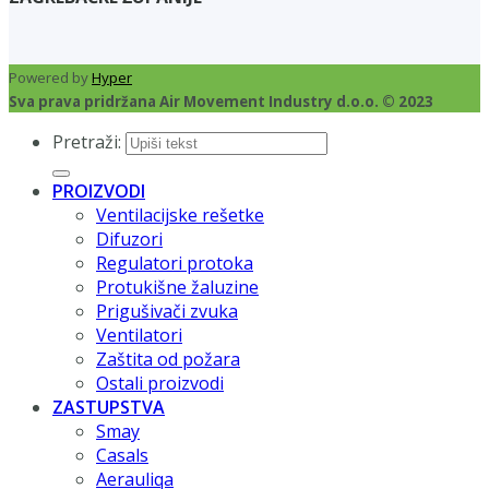
Powered by
Hyper
Sva prava pridržana Air Movement Industry d.o.o. © 2023
Pretraži:
PROIZVODI
Ventilacijske rešetke
Difuzori
Regulatori protoka
Protukišne žaluzine
Prigušivači zvuka
Ventilatori
Zaštita od požara
Ostali proizvodi
ZASTUPSTVA
Smay
Casals
Aerauliqa