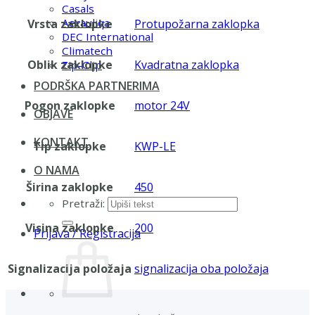
Casals
Aerauliqa
Vrsta zaklopke
Protupožarna zaklopka
DEC International
Climatech
Oblik zaklopke
Kvadratna zaklopka
Zip-Clip
PODRŠKA PARTNERIMA
Pogon zaklopke
motor 24V
OBJAVE
KONTAKT
Tip zaklopke
KWP-LE
O NAMA
Širina zaklopke
450
Pretraži:
Visina zaklopke
200
Prijava / Registracija
Signalizacija položaja
signalizacija oba položaja