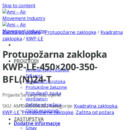
Skip to content
Zaštita od požara
/
Protupožarne zaklopke
/
Kvadratna
zaklopka
/
KWP-LE
Protupožarna zaklopka
PROIZVODI
KWP-LE-450×200-350-
Ventilacijske rešetke
Difuzori
BFL(N)24-T
Regulatori protoka
Protukišne žaluzine
Prigušivači zvuka
Prijavite se za prikaz cijene
Ventilatori
Zaštita od požara
SKU:
AMI0000008382
Kategorije:
Kvadratna zaklopka
,
Ostali proizvodi
KWP-LE
,
Protupožarne zaklopke
,
Zaštita od požara
ZASTUPSTVA
Dodatne informacije
Smay