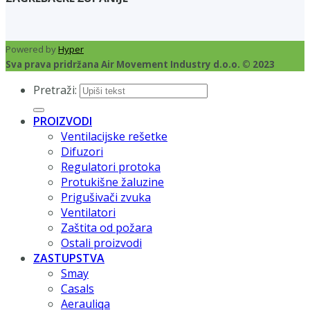
Powered by
Hyper
Sva prava pridržana Air Movement Industry d.o.o. © 2023
Pretraži:
PROIZVODI
Ventilacijske rešetke
Difuzori
Regulatori protoka
Protukišne žaluzine
Prigušivači zvuka
Ventilatori
Zaštita od požara
Ostali proizvodi
ZASTUPSTVA
Smay
Casals
Aerauliqa