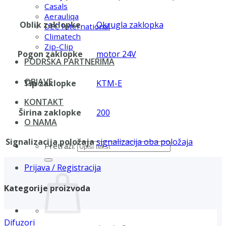
Casals
Aerauliqa
Oblik zaklopke
Okrugla zaklopka
DEC International
Climatech
Zip-Clip
Pogon zaklopke
motor 24V
PODRŠKA PARTNERIMA
OBJAVE
Tip zaklopke
KTM-E
KONTAKT
Širina zaklopke
200
O NAMA
Signalizacija položaja
signalizacija oba položaja
Pretraži:
Prijava / Registracija
Kategorije proizvoda
Difuzori