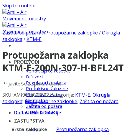
Skip to content
Zaštita od požara
/
Protupožarne zaklopke
/
Okrugla
zaklopka
/
KTM-E
Protupožarna zaklopka
PROIZVODI
KTM-E-200N-307-H-BFL24T
Ventilacijske rešetke
Difuzori
Regulatori protoka
Prijavite se za prikaz cijene
Protukišne žaluzine
Prigušivači zvuka
SKU:
AMI0000008002
Kategorije:
KTM-E
,
Okrugla
Ventilatori
zaklopka
,
Protupožarne zaklopke
,
Zaštita od požara
Zaštita od požara
Ostali proizvodi
Dodatne informacije
ZASTUPSTVA
Vrsta zaklopke
Protupožarna zaklopka
Smay