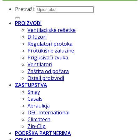
Pretraži:
PROIZVODI
Ventilacijske rešetke
Difuzori
Regulatori protoka
Protukišne žaluzine
Prigušivači zvuka
Ventilatori
Zaštita od požara
Ostali proizvodi
ZASTUPSTVA
Smay
Casals
Aerauliqa
DEC International
Climatech
Zip-Clip
PODRŠKA PARTNERIMA