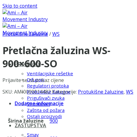
Skip to content
Protukišne žaluzine
/
WS
Pretlačna žaluzina WS-
900×600-SO
PROIZVODI
Ventilacijske rešetke
Difuzori
Prijavite se za prikaz cijene
Regulatori protoka
SKU:
AMI0000014482
Kategorije:
Protukišne žaluzine
,
WS
Protukišne žaluzine
Prigušivači zvuka
Dodatne informacije
Ventilatori
Zaštita od požara
Ostali proizvodi
Širina žaluzine
900
ZASTUPSTVA
Smay