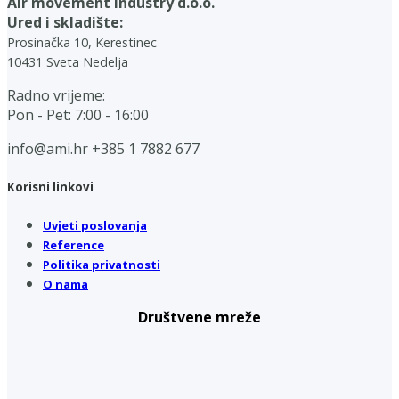
Air movement industry d.o.o.
Ured i skladište:
Prosinačka 10, Kerestinec
10431 Sveta Nedelja
Radno vrijeme:
Pon - Pet: 7:00 - 16:00
info@ami.hr
+385 1 7882 677
Korisni linkovi
Uvjeti poslovanja
Reference
Politika privatnosti
O nama
Društvene mreže