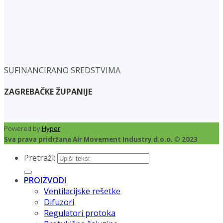
SUFINANCIRANO SREDSTVIMA
ZAGREBAČKE ŽUPANIJE
Powered by
Hyper
Sva prava pridržana Air Movement Industry d.o.o. © 2023
Pretraži:
PROIZVODI
Ventilacijske rešetke
Difuzori
Regulatori protoka