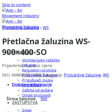
Skip to content
Protukišne žaluzine
/
WS
Pretlačna žaluzina WS-
900×400-SO
PROIZVODI
Ventilacijske rešetke
Difuzori
Prijavite se za prikaz cijene
Regulatori protoka
SKU:
AMI0000014480
Kategorije:
Protukišne žaluzine
,
WS
Protukišne žaluzine
Prigušivači zvuka
Dodatne informacije
Ventilatori
Zaštita od požara
Ostali proizvodi
Širina žaluzine
900
ZASTUPSTVA
Smay