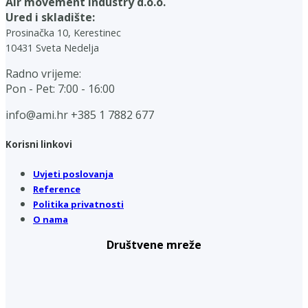
Air movement industry d.o.o.
Ured i skladište:
Prosinačka 10, Kerestinec
10431 Sveta Nedelja
Radno vrijeme:
Pon - Pet: 7:00 - 16:00
info@ami.hr
+385 1 7882 677
Korisni linkovi
Uvjeti poslovanja
Reference
Politika privatnosti
O nama
Društvene mreže