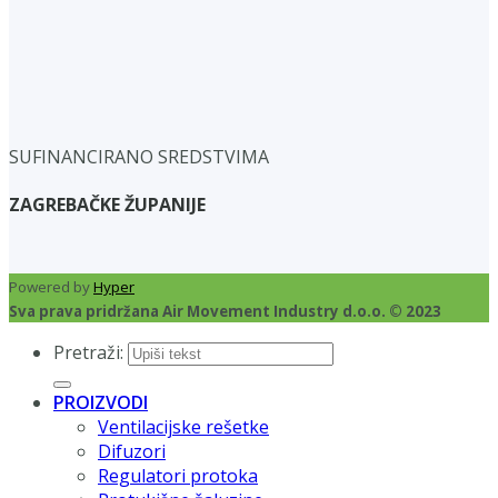
SUFINANCIRANO SREDSTVIMA
ZAGREBAČKE ŽUPANIJE
Powered by
Hyper
Sva prava pridržana Air Movement Industry d.o.o. © 2023
Pretraži:
PROIZVODI
Ventilacijske rešetke
Difuzori
Regulatori protoka