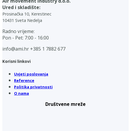
Air movement industry d.o.o.
Ured i skladište:
Prosinačka 10, Kerestinec
10431 Sveta Nedelja
Radno vrijeme:
Pon - Pet: 7:00 - 16:00
info@ami.hr
+385 1 7882 677
Korisni linkovi
Uvjeti poslovanja
Reference
Politika privatnosti
O nama
Društvene mreže