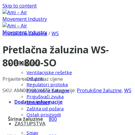
Skip to content
Protukišne žaluzine
/
WS
Pretlačna žaluzina WS-
800×800-SO
PROIZVODI
Ventilacijske rešetke
Difuzori
Prijavite se za prikaz cijene
Regulatori protoka
SKU:
AMI0000014473
Kategorije:
Protukišne žaluzine
,
WS
Protukišne žaluzine
Prigušivači zvuka
Dodatne informacije
Ventilatori
Zaštita od požara
Ostali proizvodi
Širina žaluzine
800
ZASTUPSTVA
Smay