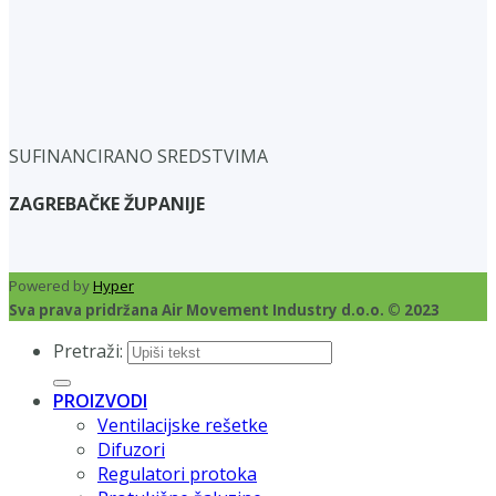
SUFINANCIRANO SREDSTVIMA
ZAGREBAČKE ŽUPANIJE
Powered by
Hyper
Sva prava pridržana Air Movement Industry d.o.o. © 2023
Pretraži:
PROIZVODI
Ventilacijske rešetke
Difuzori
Regulatori protoka