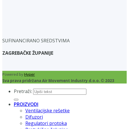
SUFINANCIRANO SREDSTVIMA
ZAGREBAČKE ŽUPANIJE
Powered by
Hyper
Sva prava pridržana Air Movement Industry d.o.o. © 2023
Pretraži:
PROIZVODI
Ventilacijske rešetke
Difuzori
Regulatori protoka