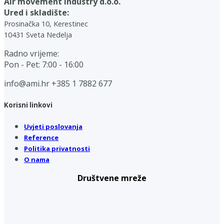
Air movement industry d.o.o.
Ured i skladište:
Prosinačka 10, Kerestinec
10431 Sveta Nedelja
Radno vrijeme:
Pon - Pet: 7:00 - 16:00
info@ami.hr
+385 1 7882 677
Korisni linkovi
Uvjeti poslovanja
Reference
Politika privatnosti
O nama
Društvene mreže