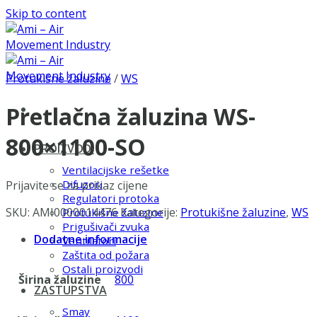
Skip to content
Protukišne žaluzine
/
WS
Pretlačna žaluzina WS-
800×1100-SO
PROIZVODI
Ventilacijske rešetke
Difuzori
Prijavite se za prikaz cijene
Regulatori protoka
SKU:
AMI0000014476
Kategorije:
Protukišne žaluzine
,
WS
Protukišne žaluzine
Prigušivači zvuka
Dodatne informacije
Ventilatori
Zaštita od požara
Ostali proizvodi
Širina žaluzine
800
ZASTUPSTVA
Smay