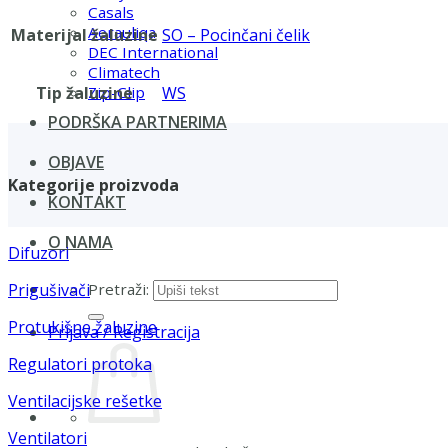
Casals
Aerauliqa
Materijal žaluzine
SO – Pocinčani čelik
DEC International
Climatech
Tip žaluzine
WS
Zip-Clip
PODRŠKA PARTNERIMA
OBJAVE
Kategorije proizvoda
KONTAKT
O NAMA
Difuzori
Pretraži:
Prigušivači
Protukišne žaluzine
Prijava / Registracija
Regulatori protoka
Ventilacijske rešetke
Ventilatori