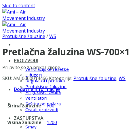
Skip to content
Protukišne žaluzine
/
WS
Pretlačna žaluzina WS-700×
PROIZVODI
Prijavite se za prikaz cijene
Ventilacijske rešetke
Difuzori
SKU:
AMI0000014466
Kategorije:
Protukišne žaluzine
,
WS
Regulatori protoka
Protukišne žaluzine
Dodatne informacije
Prigušivači zvuka
Ventilatori
Zaštita od požara
Širina žaluzine
700
Ostali proizvodi
ZASTUPSTVA
Visina žaluzine
1200
Smay