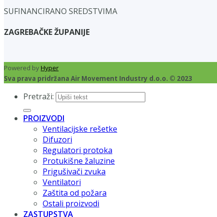
SUFINANCIRANO SREDSTVIMA
ZAGREBAČKE ŽUPANIJE
Powered by
Hyper
Sva prava pridržana Air Movement Industry d.o.o. © 2023
Pretraži:
PROIZVODI
Ventilacijske rešetke
Difuzori
Regulatori protoka
Protukišne žaluzine
Prigušivači zvuka
Ventilatori
Zaštita od požara
Ostali proizvodi
ZASTUPSTVA