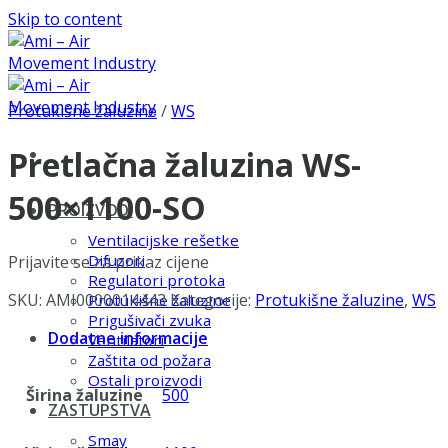
Skip to content
Protukišne žaluzine
/
WS
Pretlačna žaluzina WS-
500×1100-SO
PROIZVODI
Ventilacijske rešetke
Difuzori
Prijavite se za prikaz cijene
Regulatori protoka
SKU:
AMI0000014443
Kategorije:
Protukišne žaluzine
,
WS
Protukišne žaluzine
Prigušivači zvuka
Dodatne informacije
Ventilatori
Zaštita od požara
Ostali proizvodi
Širina žaluzine
500
ZASTUPSTVA
Smay