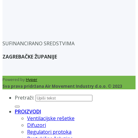
SUFINANCIRANO SREDSTVIMA
ZAGREBAČKE ŽUPANIJE
Powered by
Hyper
Sva prava pridržana Air Movement Industry d.o.o. © 2023
Pretraži:
PROIZVODI
Ventilacijske rešetke
Difuzori
Regulatori protoka