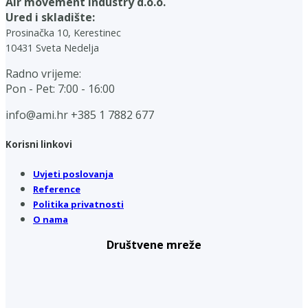
Air movement industry d.o.o.
Ured i skladište:
Prosinačka 10, Kerestinec
10431 Sveta Nedelja
Radno vrijeme:
Pon - Pet: 7:00 - 16:00
info@ami.hr
+385 1 7882 677
Korisni linkovi
Uvjeti poslovanja
Reference
Politika privatnosti
O nama
Društvene mreže