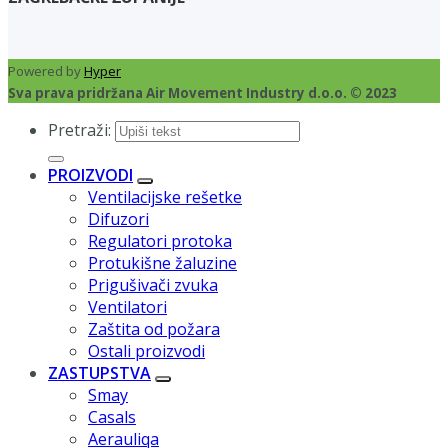
Powered by
Hyper
Sva prava pridržana Air Movement Industry d.o.o. © 2023
Pretraži:
PROIZVODI
Ventilacijske rešetke
Difuzori
Regulatori protoka
Protukišne žaluzine
Prigušivači zvuka
Ventilatori
Zaštita od požara
Ostali proizvodi
ZASTUPSTVA
Smay
Casals
Aerauliqa