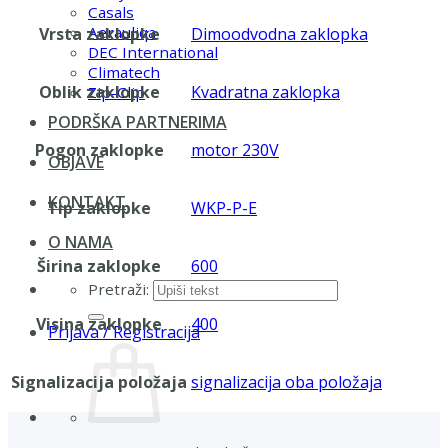
Casals
Aerauliqa
Vrsta zaklopke
Dimoodvodna zaklopka
DEC International
Climatech
Oblik zaklopke
Kvadratna zaklopka
Zip-Clip
PODRŠKA PARTNERIMA
Pogon zaklopke
motor 230V
OBJAVE
KONTAKT
Tip zaklopke
WKP-P-E
O NAMA
Širina zaklopke
600
Pretraži:
Visina zaklopke
400
Prijava / Registracija
Signalizacija položaja
signalizacija oba položaja