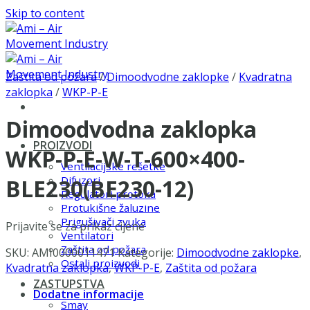
Skip to content
Zaštita od požara
/
Dimoodvodne zaklopke
/
Kvadratna
zaklopka
/
WKP-P-E
Dimoodvodna zaklopka
PROIZVODI
WKP-P-E-W-T-600×400-
Ventilacijske rešetke
Difuzori
BLE230(BE230-12)
Regulatori protoka
Protukišne žaluzine
Prigušivači zvuka
Prijavite se za prikaz cijene
Ventilatori
Zaštita od požara
SKU:
AMI0000011471
Kategorije:
Dimoodvodne zaklopke
,
Ostali proizvodi
Kvadratna zaklopka
,
WKP-P-E
,
Zaštita od požara
ZASTUPSTVA
Dodatne informacije
Smay