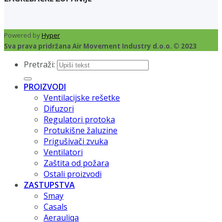
Powered by
Hyper
Sva prava pridržana Air Movement Industry d.o.o. © 2023
Pretraži:
PROIZVODI
Ventilacijske rešetke
Difuzori
Regulatori protoka
Protukišne žaluzine
Prigušivači zvuka
Ventilatori
Zaštita od požara
Ostali proizvodi
ZASTUPSTVA
Smay
Casals
Aerauliqa