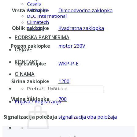
Casals
Aerauliqa
Vrsta zaklopke
Dimoodvodna zaklopka
DEC International
Climatech
Oblik zaklopke
Kvadratna zaklopka
Zip-Clip
PODRŠKA PARTNERIMA
Pogon zaklopke
motor 230V
OBJAVE
KONTAKT
Tip zaklopke
WKP-P-E
O NAMA
Širina zaklopke
1200
Pretraži:
Visina zaklopke
700
Prijava / Registracija
Signalizacija položaja
signalizacija oba položaja