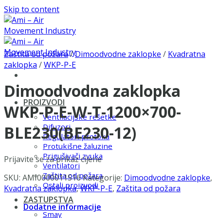
Skip to content
Zaštita od požara
/
Dimoodvodne zaklopke
/
Kvadratna
zaklopka
/
WKP-P-E
Dimoodvodna zaklopka
PROIZVODI
WKP-P-E-W-T-1200×700-
Ventilacijske rešetke
Difuzori
BLE230(BE230-12)
Regulatori protoka
Protukišne žaluzine
Prigušivači zvuka
Prijavite se za prikaz cijene
Ventilatori
Zaštita od požara
SKU:
AMI0000011516
Kategorije:
Dimoodvodne zaklopke
,
Ostali proizvodi
Kvadratna zaklopka
,
WKP-P-E
,
Zaštita od požara
ZASTUPSTVA
Dodatne informacije
Smay