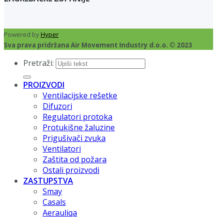
Powered by
Hyper
Sva prava pridržana Air Movement Industry d.o.o. © 2023
Pretraži:
PROIZVODI
Ventilacijske rešetke
Difuzori
Regulatori protoka
Protukišne žaluzine
Prigušivači zvuka
Ventilatori
Zaštita od požara
Ostali proizvodi
ZASTUPSTVA
Smay
Casals
Aerauliqa