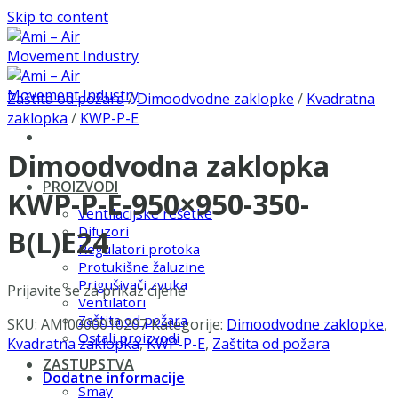
Skip to content
Zaštita od požara
/
Dimoodvodne zaklopke
/
Kvadratna
zaklopka
/
KWP-P-E
Dimoodvodna zaklopka
PROIZVODI
KWP-P-E-950×950-350-
Ventilacijske rešetke
Difuzori
B(L)E24
Regulatori protoka
Protukišne žaluzine
Prigušivači zvuka
Prijavite se za prikaz cijene
Ventilatori
Zaštita od požara
SKU:
AMI0000010207
Kategorije:
Dimoodvodne zaklopke
,
Ostali proizvodi
Kvadratna zaklopka
,
KWP-P-E
,
Zaštita od požara
ZASTUPSTVA
Dodatne informacije
Smay