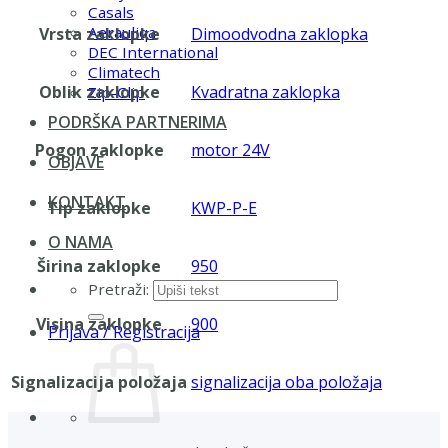
Casals
Aerauliqa
Vrsta zaklopke
Dimoodvodna zaklopka
DEC International
Climatech
Oblik zaklopke
Kvadratna zaklopka
Zip-Clip
PODRŠKA PARTNERIMA
Pogon zaklopke
motor 24V
OBJAVE
KONTAKT
Tip zaklopke
KWP-P-E
O NAMA
Širina zaklopke
950
Pretraži:
Visina zaklopke
900
Prijava / Registracija
Signalizacija položaja
signalizacija oba položaja