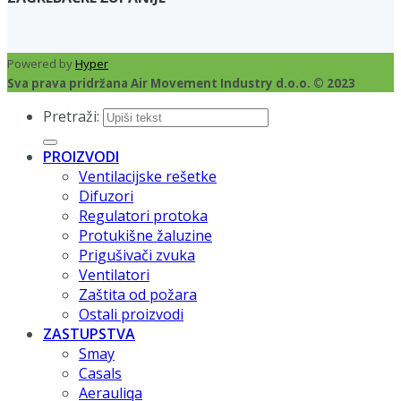
Powered by
Hyper
Sva prava pridržana Air Movement Industry d.o.o. © 2023
Pretraži:
PROIZVODI
Ventilacijske rešetke
Difuzori
Regulatori protoka
Protukišne žaluzine
Prigušivači zvuka
Ventilatori
Zaštita od požara
Ostali proizvodi
ZASTUPSTVA
Smay
Casals
Aerauliqa