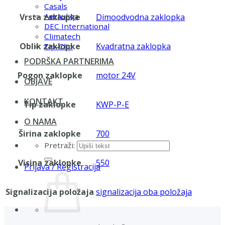
Casals
Aerauliqa
Vrsta zaklopke
Dimoodvodna zaklopka
DEC International
Climatech
Oblik zaklopke
Kvadratna zaklopka
Zip-Clip
PODRŠKA PARTNERIMA
Pogon zaklopke
motor 24V
OBJAVE
KONTAKT
Tip zaklopke
KWP-P-E
O NAMA
Širina zaklopke
700
Pretraži:
Visina zaklopke
550
Prijava / Registracija
Signalizacija položaja
signalizacija oba položaja