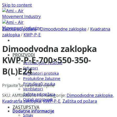
Skip to content
Zaštita od požara
/
Dimoodvodne zaklopke
/
Kvadratna
zaklopka
/
KWP-P-E
Dimoodvodna zaklopka
PROIZVODI
KWP-P-E-700×550-350-
Ventilacijske rešetke
Difuzori
B(L)E24
Regulatori protoka
Protukišne žaluzine
Prigušivači zvuka
Prijavite se za prikaz cijene
Ventilatori
Zaštita od požara
SKU:
AMI0000010116
Kategorije:
Dimoodvodne zaklopke
,
Ostali proizvodi
Kvadratna zaklopka
,
KWP-P-E
,
Zaštita od požara
ZASTUPSTVA
Dodatne informacije
Smay