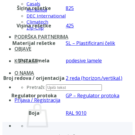
Casals
Širina rešetke
825
Aerauliqa
DEC International
Climatech
Visina rešetke
425
Zip-Clip
PODRŠKA PARTNERIMA
Materijal rešetke
SL – Plastificirani čelik
OBJAVE
Vrsta lamela
podesive lamele
KONTAKT
O NAMA
Broj redova / orijentacija
2 reda (horizon./vertikal.)
Pretraži:
Regulator protoka
GP – Regulator protoka
Prijava / Registracija
Boja
RAL 9010