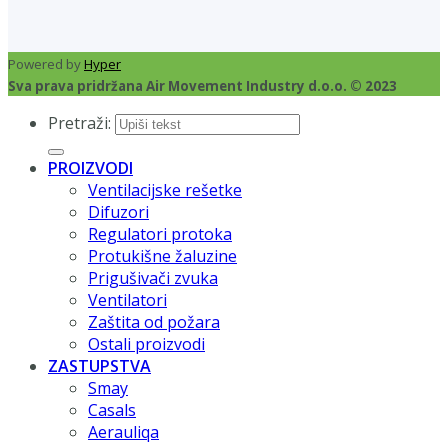
Powered by
Hyper
Sva prava pridržana Air Movement Industry d.o.o. © 2023
Pretraži:
PROIZVODI
Ventilacijske rešetke
Difuzori
Regulatori protoka
Protukišne žaluzine
Prigušivači zvuka
Ventilatori
Zaštita od požara
Ostali proizvodi
ZASTUPSTVA
Smay
Casals
Aerauliqa