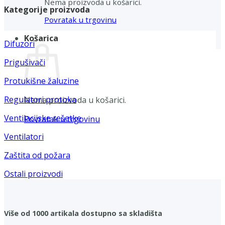
Nema proizvoda u košarici.
Kategorije proizvoda
Povratak u trgovinu
Košarica
Difuzori
Prigušivači
Protukišne žaluzine
Regulatori protoka
Nema proizvoda u košarici.
Ventilacijske rešetke
Povratak u trgovinu
Ventilatori
Zaštita od požara
Ostali proizvodi
Više od 1000 artikala dostupno sa skladišta