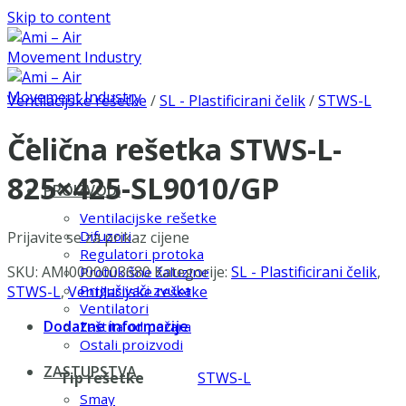
Skip to content
Ventilacijske rešetke
/
SL - Plastificirani čelik
/
STWS-L
Čelična rešetka STWS-L-
825×425-SL9010/GP
PROIZVODI
Ventilacijske rešetke
Difuzori
Prijavite se za prikaz cijene
Regulatori protoka
SKU:
AMI0000003680
Kategorije:
SL - Plastificirani čelik
,
Protukišne žaluzine
Prigušivači zvuka
STWS-L
,
Ventilacijske rešetke
Ventilatori
Dodatne informacije
Zaštita od požara
Ostali proizvodi
ZASTUPSTVA
Tip rešetke
STWS-L
Smay