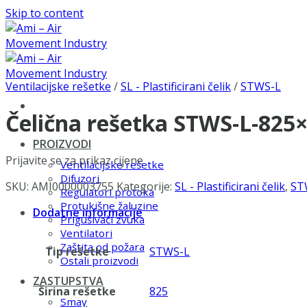
Skip to content
Ventilacijske rešetke
/
SL - Plastificirani čelik
/
STWS-L
Čelična rešetka STWS-L-825
PROIZVODI
Prijavite se za prikaz cijene
Ventilacijske rešetke
Difuzori
SKU:
AMI0000003755
Kategorije:
SL - Plastificirani čelik
,
ST
Regulatori protoka
Protukišne žaluzine
Dodatne informacije
Prigušivači zvuka
Ventilatori
Zaštita od požara
Tip rešetke
STWS-L
Ostali proizvodi
ZASTUPSTVA
Širina rešetke
825
Smay