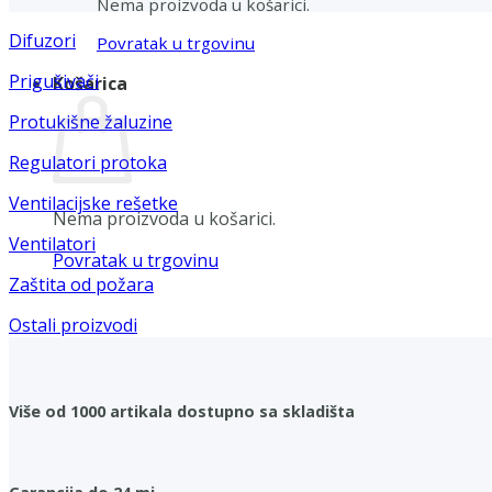
Nema proizvoda u košarici.
Difuzori
Povratak u trgovinu
Prigušivači
Košarica
Protukišne žaluzine
Regulatori protoka
Ventilacijske rešetke
Nema proizvoda u košarici.
Ventilatori
Povratak u trgovinu
Zaštita od požara
Ostali proizvodi
Više od 1000 artikala dostupno sa skladišta