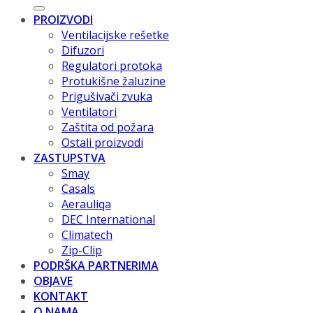
PROIZVODI
Ventilacijske rešetke
Difuzori
Regulatori protoka
Protukišne žaluzine
Prigušivači zvuka
Ventilatori
Zaštita od požara
Ostali proizvodi
ZASTUPSTVA
Smay
Casals
Aerauliqa
DEC International
Climatech
Zip-Clip
PODRŠKA PARTNERIMA
OBJAVE
KONTAKT
O NAMA