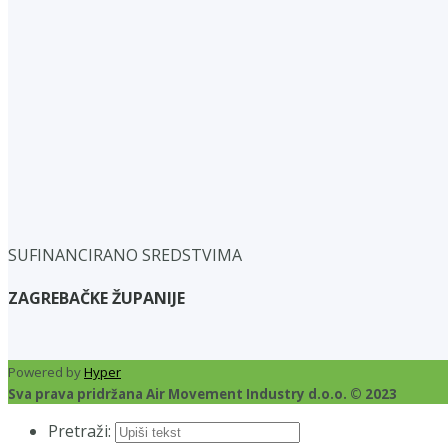
SUFINANCIRANO SREDSTVIMA
ZAGREBAČKE ŽUPANIJE
Powered by
Hyper
Sva prava pridržana Air Movement Industry d.o.o. © 2023
Pretraži: