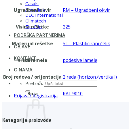
Casals
Aerauliqa
Ugradbeni okvir
RM – Ugradbeni okvir
DEC International
Climatech
Visina rešetke
225
Zip-Clip
PODRŠKA PARTNERIMA
Materijal rešetke
SL – Plastificirani čelik
OBJAVE
KONTAKT
Vrsta lamela
podesive lamele
O NAMA
Broj redova / orijentacija
2 reda (horizon./vertikal.)
Pretraži:
Boja
RAL 9010
Prijava / Registracija
Kategorije proizvoda