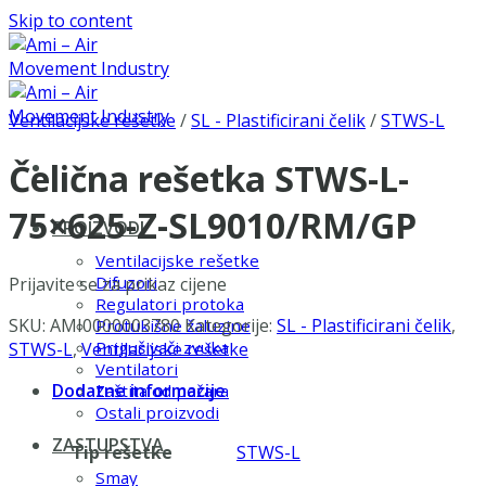
Skip to content
Ventilacijske rešetke
/
SL - Plastificirani čelik
/
STWS-L
Čelična rešetka STWS-L-
75×625-Z-SL9010/RM/GP
PROIZVODI
Ventilacijske rešetke
Difuzori
Prijavite se za prikaz cijene
Regulatori protoka
SKU:
AMI0000003780
Kategorije:
SL - Plastificirani čelik
,
Protukišne žaluzine
Prigušivači zvuka
STWS-L
,
Ventilacijske rešetke
Ventilatori
Dodatne informacije
Zaštita od požara
Ostali proizvodi
ZASTUPSTVA
Tip rešetke
STWS-L
Smay