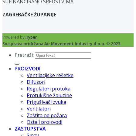
SUFINANCIRANO SREDSTVIMA
ZAGREBAČKE ŽUPANIJE
Powered by
Hyper
Sva prava pridržana Air Movement Industry d.o.o. © 2023
Pretraži:
PROIZVODI
Ventilacijske rešetke
Difuzori
Regulatori protoka
Protukišne žaluzine
Prigušivači zvuka
Ventilatori
Zaštita od požara
Ostali proizvodi
ZASTUPSTVA
Smay