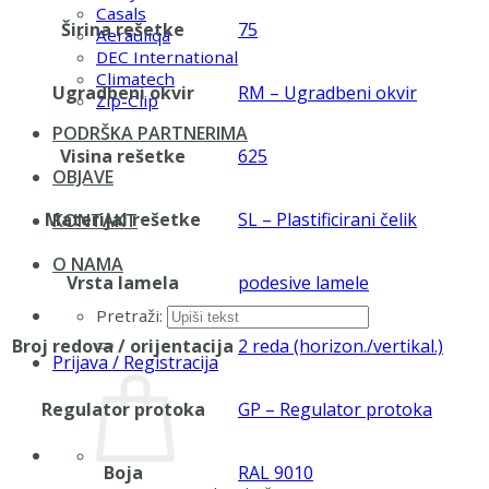
Casals
Širina rešetke
75
Aerauliqa
DEC International
Climatech
Ugradbeni okvir
RM – Ugradbeni okvir
Zip-Clip
PODRŠKA PARTNERIMA
Visina rešetke
625
OBJAVE
Materijal rešetke
SL – Plastificirani čelik
KONTAKT
O NAMA
Vrsta lamela
podesive lamele
Pretraži:
Broj redova / orijentacija
2 reda (horizon./vertikal.)
Prijava / Registracija
Regulator protoka
GP – Regulator protoka
Boja
RAL 9010