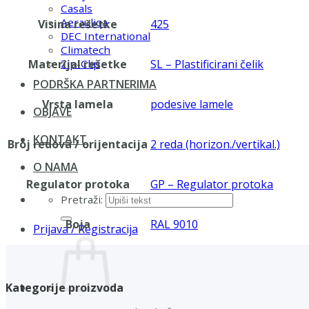
Casals
Aerauliqa
Visina rešetke
425
DEC International
Climatech
Materijal rešetke
SL – Plastificirani čelik
Zip-Clip
PODRŠKA PARTNERIMA
Vrsta lamela
podesive lamele
OBJAVE
KONTAKT
Broj redova / orijentacija
2 reda (horizon./vertikal.)
O NAMA
Regulator protoka
GP – Regulator protoka
Pretraži:
Boja
RAL 9010
Prijava / Registracija
Kategorije proizvoda