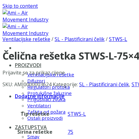
Skip to content
Ventilacijske rešetke
/
SL - Plastificirani čelik
/
STWS-L
Čelična rešetka STWS-L-75×
PROIZVODI
Prijavite se za prikaz cijene
Ventilacijske rešetke
Difuzori
SKU:
AMI0000003624
Kategorije:
SL - Plastificirani čelik
,
ST
Regulatori protoka
Protukišne žaluzine
Dodatne informacije
Prigušivači zvuka
Ventilatori
Zaštita od požara
Tip rešetke
STWS-L
Ostali proizvodi
ZASTUPSTVA
Širina rešetke
75
Smay