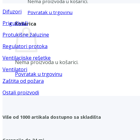
Nema proizvoda u košarici.
Difuzori
Povratak u trgovinu
Prigušivači
Košarica
Protukišne žaluzine
Regulatori protoka
Ventilacijske rešetke
Nema proizvoda u košarici.
Ventilatori
Povratak u trgovinu
Zaštita od požara
Ostali proizvodi
Više od 1000 artikala dostupno sa skladišta