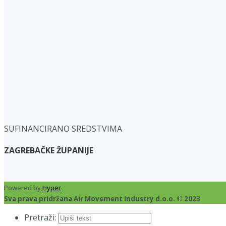
SUFINANCIRANO SREDSTVIMA
ZAGREBAČKE ŽUPANIJE
Powered by
Hyper
Sva prava pridržana Air Movement Industry d.o.o. © 2023
Pretraži: