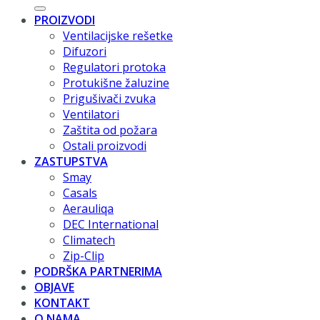
PROIZVODI
Ventilacijske rešetke
Difuzori
Regulatori protoka
Protukišne žaluzine
Prigušivači zvuka
Ventilatori
Zaštita od požara
Ostali proizvodi
ZASTUPSTVA
Smay
Casals
Aerauliqa
DEC International
Climatech
Zip-Clip
PODRŠKA PARTNERIMA
OBJAVE
KONTAKT
O NAMA