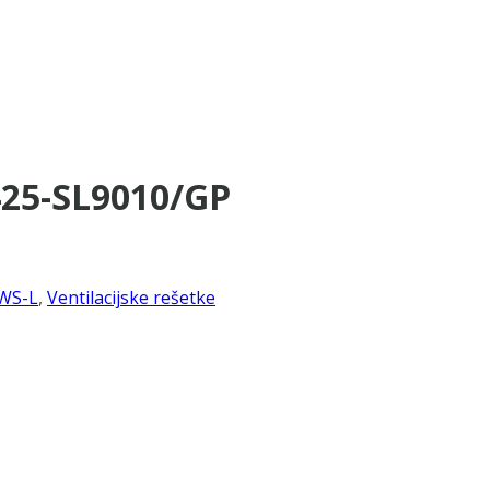
425-SL9010/GP
WS-L
,
Ventilacijske rešetke