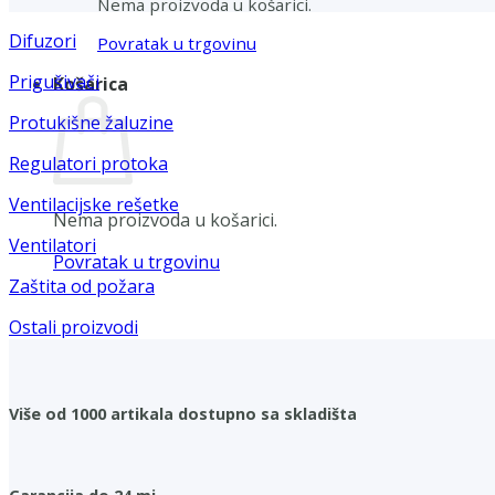
Nema proizvoda u košarici.
Difuzori
Povratak u trgovinu
Prigušivači
Košarica
Protukišne žaluzine
Regulatori protoka
Ventilacijske rešetke
Nema proizvoda u košarici.
Ventilatori
Povratak u trgovinu
Zaštita od požara
Ostali proizvodi
Više od 1000 artikala dostupno sa skladišta