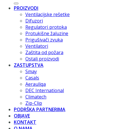
PROIZVODI
Ventilacijske rešetke
Difuzori
Regulatori protoka
Protukišne žaluzine
Prigušivači zvuka
Ventilatori
Zaštita od požara
Ostali proizvodi
ZASTUPSTVA
Smay
Casals
Aerauliqa
DEC International
Climatech
Zip-Clip
PODRŠKA PARTNERIMA
OBJAVE
KONTAKT
O NAMA