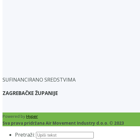
SUFINANCIRANO SREDSTVIMA
ZAGREBAČKE ŽUPANIJE
Powered by
Hyper
Sva prava pridržana Air Movement Industry d.o.o. © 2023
Pretraži: