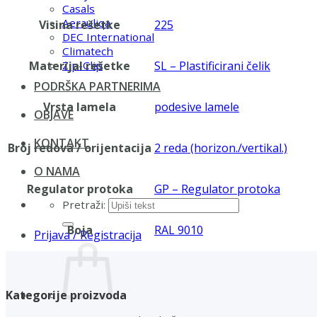
Casals
Aerauliqa
Visina rešetke
225
DEC International
Climatech
Materijal rešetke
SL – Plastificirani čelik
Zip-Clip
PODRŠKA PARTNERIMA
Vrsta lamela
podesive lamele
OBJAVE
KONTAKT
Broj redova / orijentacija
2 reda (horizon./vertikal.)
O NAMA
Regulator protoka
GP – Regulator protoka
Pretraži:
Boja
RAL 9010
Prijava / Registracija
Kategorije proizvoda