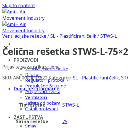
Skip to content
Ventilacijske rešetke
/
SL - Plastificirani čelik
/
STWS-L
Čelična rešetka STWS-L-75×
PROIZVODI
Prijavite se za prikaz cijene
Ventilacijske rešetke
Difuzori
SKU:
AMI0000003622
Kategorije:
SL - Plastificirani čelik
,
ST
Regulatori protoka
Protukišne žaluzine
Dodatne informacije
Prigušivači zvuka
Ventilatori
Zaštita od požara
Tip rešetke
STWS-L
Ostali proizvodi
ZASTUPSTVA
Širina rešetke
75
Smay