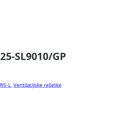
225-SL9010/GP
WS-L
,
Ventilacijske rešetke