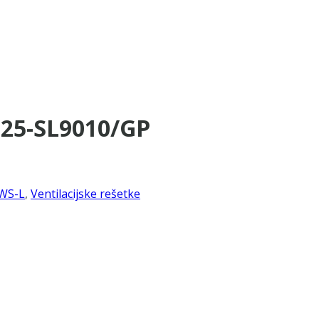
125-SL9010/GP
WS-L
,
Ventilacijske rešetke