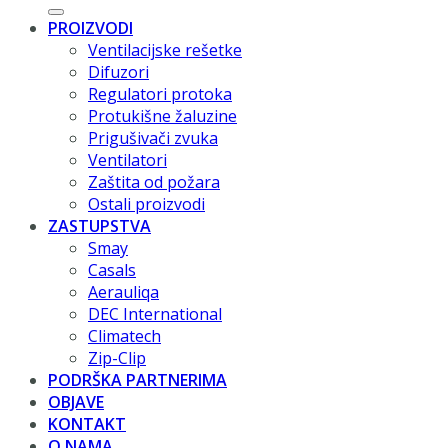
PROIZVODI
Ventilacijske rešetke
Difuzori
Regulatori protoka
Protukišne žaluzine
Prigušivači zvuka
Ventilatori
Zaštita od požara
Ostali proizvodi
ZASTUPSTVA
Smay
Casals
Aerauliqa
DEC International
Climatech
Zip-Clip
PODRŠKA PARTNERIMA
OBJAVE
KONTAKT
O NAMA