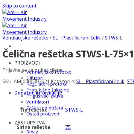
Skip to content
Ventilacijske rešetke
/
SL - Plastificirani čelik
/
STWS-L
Čelična rešetka STWS-L-75×
PROIZVODI
Prijavite se za prikaz cijene
Ventilacijske rešetke
Difuzori
SKU:
AMI0000003621
Kategorije:
SL - Plastificirani čelik
,
ST
Regulatori protoka
Protukišne žaluzine
Dodatne informacije
Prigušivači zvuka
Ventilatori
Zaštita od požara
Tip rešetke
STWS-L
Ostali proizvodi
ZASTUPSTVA
Širina rešetke
75
Smay