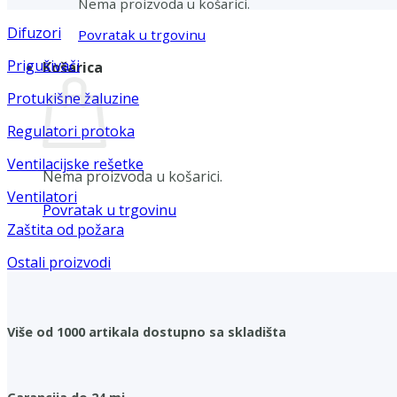
Nema proizvoda u košarici.
Difuzori
Povratak u trgovinu
Prigušivači
Košarica
Protukišne žaluzine
Regulatori protoka
Ventilacijske rešetke
Nema proizvoda u košarici.
Ventilatori
Povratak u trgovinu
Zaštita od požara
Ostali proizvodi
Više od 1000 artikala dostupno sa skladišta