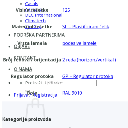
Casals
Aerauliqa
Visina rešetke
125
DEC International
Climatech
Materijal rešetke
SL – Plastificirani čelik
Zip-Clip
PODRŠKA PARTNERIMA
Vrsta lamela
podesive lamele
OBJAVE
KONTAKT
Broj redova / orijentacija
2 reda (horizon./vertikal.)
O NAMA
Regulator protoka
GP – Regulator protoka
Pretraži:
Boja
RAL 9010
Prijava / Registracija
Kategorije proizvoda