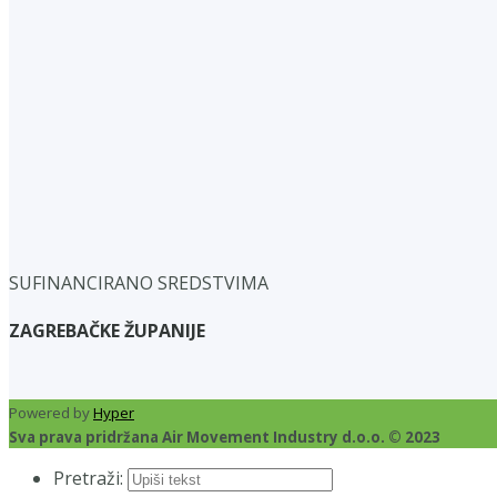
SUFINANCIRANO SREDSTVIMA
ZAGREBAČKE ŽUPANIJE
Powered by
Hyper
Sva prava pridržana Air Movement Industry d.o.o. © 2023
Pretraži: