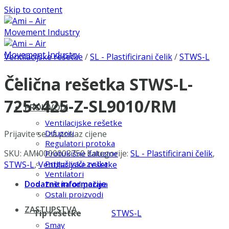
Skip to content
Ventilacijske rešetke
/
SL - Plastificirani čelik
/
STWS-L
Čelična rešetka STWS-L-
725×425-Z-SL9010/RM
PROIZVODI
Ventilacijske rešetke
Difuzori
Prijavite se za prikaz cijene
Regulatori protoka
SKU:
AMI0000003750
Kategorije:
SL - Plastificirani čelik
,
Protukišne žaluzine
Prigušivači zvuka
STWS-L
,
Ventilacijske rešetke
Ventilatori
Dodatne informacije
Zaštita od požara
Ostali proizvodi
ZASTUPSTVA
Tip rešetke
STWS-L
Smay