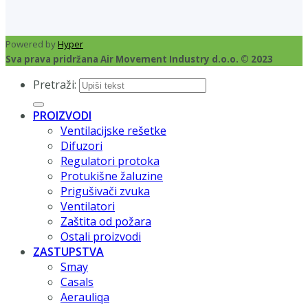
Powered by
Hyper
Sva prava pridržana Air Movement Industry d.o.o. © 2023
Pretraži:
PROIZVODI
Ventilacijske rešetke
Difuzori
Regulatori protoka
Protukišne žaluzine
Prigušivači zvuka
Ventilatori
Zaštita od požara
Ostali proizvodi
ZASTUPSTVA
Smay
Casals
Aerauliqa