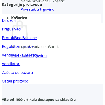
Nema proizvoda u košarici.
Kategorije proizvoda
Povratak u trgovinu
Košarica
Difuzori
Prigušivači
Protukišne žaluzine
Regulatori protoka
Nema proizvoda u košarici.
Ventilacijske rešetke
Povratak u trgovinu
Ventilatori
Zaštita od požara
Ostali proizvodi
Više od 1000 artikala dostupno sa skladišta