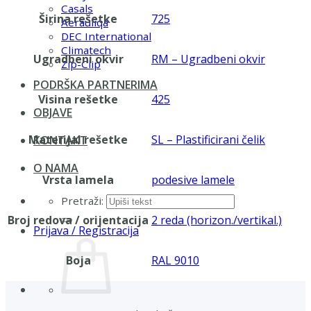
Casals
Širina rešetke
725
Aerauliqa
DEC International
Climatech
Ugradbeni okvir
RM – Ugradbeni okvir
Zip-Clip
PODRŠKA PARTNERIMA
Visina rešetke
425
OBJAVE
Materijal rešetke
SL – Plastificirani čelik
KONTAKT
O NAMA
Vrsta lamela
podesive lamele
Pretraži:
Broj redova / orijentacija
2 reda (horizon./vertikal.)
Prijava / Registracija
Boja
RAL 9010