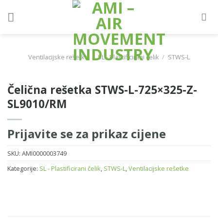
Skip
to
content
Ventilacijske rešetke
/
SL - Plastificirani čelik
/
STWS-L
Čelična rešetka STWS-L-725×325-Z-
SL9010/RM
Prijavite se za prikaz cijene
SKU:
AMI0000003749
Kategorije:
SL - Plastificirani čelik
,
STWS-L
,
Ventilacijske rešetke