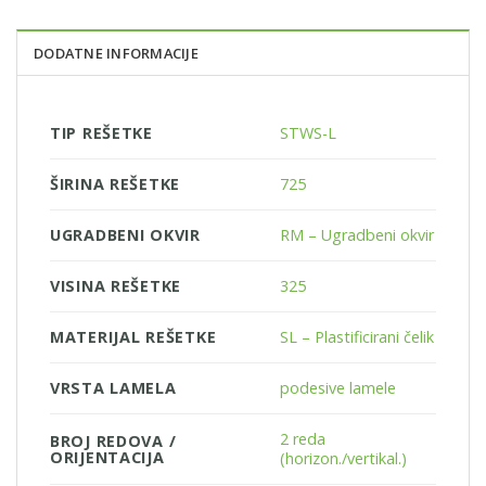
DODATNE INFORMACIJE
TIP REŠETKE
STWS-L
ŠIRINA REŠETKE
725
UGRADBENI OKVIR
RM – Ugradbeni okvir
VISINA REŠETKE
325
MATERIJAL REŠETKE
SL – Plastificirani čelik
VRSTA LAMELA
podesive lamele
2 reda
BROJ REDOVA /
ORIJENTACIJA
(horizon./vertikal.)