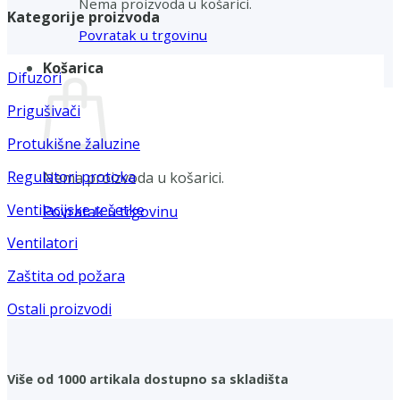
Nema proizvoda u košarici.
Kategorije proizvoda
Povratak u trgovinu
Košarica
Difuzori
Prigušivači
Protukišne žaluzine
Regulatori protoka
Nema proizvoda u košarici.
Ventilacijske rešetke
Povratak u trgovinu
Ventilatori
Zaštita od požara
Ostali proizvodi
Više od 1000 artikala dostupno sa skladišta