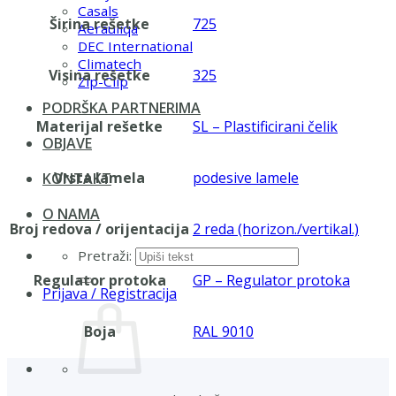
Casals
Širina rešetke
725
Aerauliqa
DEC International
Climatech
Visina rešetke
325
Zip-Clip
PODRŠKA PARTNERIMA
Materijal rešetke
SL – Plastificirani čelik
OBJAVE
Vrsta lamela
podesive lamele
KONTAKT
O NAMA
Broj redova / orijentacija
2 reda (horizon./vertikal.)
Pretraži:
Regulator protoka
GP – Regulator protoka
Prijava / Registracija
Boja
RAL 9010