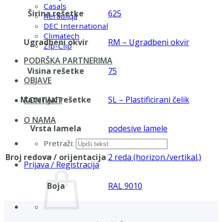
Casals
Širina rešetke
625
Aerauliqa
DEC International
Climatech
Ugradbeni okvir
RM – Ugradbeni okvir
Zip-Clip
PODRŠKA PARTNERIMA
Visina rešetke
75
OBJAVE
Materijal rešetke
SL – Plastificirani čelik
KONTAKT
O NAMA
Vrsta lamela
podesive lamele
Pretraži:
Broj redova / orijentacija
2 reda (horizon./vertikal.)
Prijava / Registracija
Boja
RAL 9010