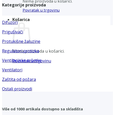
Nema proizvoda u košarici.
Kategorije proizvoda
Povratak u trgovinu
Košarica
Difuzori
Prigušivači
Protukišne žaluzine
Regulatori protoka
Nema proizvoda u košarici.
Ventilacijske rešetke
Povratak u trgovinu
Ventilatori
Zaštita od požara
Ostali proizvodi
Više od 1000 artikala dostupno sa skladišta