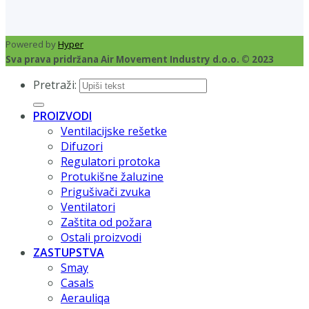
Powered by
Hyper
Sva prava pridržana Air Movement Industry d.o.o. © 2023
Pretraži:
PROIZVODI
Ventilacijske rešetke
Difuzori
Regulatori protoka
Protukišne žaluzine
Prigušivači zvuka
Ventilatori
Zaštita od požara
Ostali proizvodi
ZASTUPSTVA
Smay
Casals
Aerauliqa