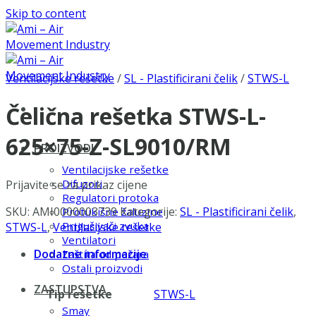
Skip to content
Ventilacijske rešetke
/
SL - Plastificirani čelik
/
STWS-L
Čelična rešetka STWS-L-
625×75-Z-SL9010/RM
PROIZVODI
Ventilacijske rešetke
Difuzori
Prijavite se za prikaz cijene
Regulatori protoka
SKU:
AMI0000003739
Kategorije:
SL - Plastificirani čelik
,
Protukišne žaluzine
Prigušivači zvuka
STWS-L
,
Ventilacijske rešetke
Ventilatori
Dodatne informacije
Zaštita od požara
Ostali proizvodi
ZASTUPSTVA
Tip rešetke
STWS-L
Smay