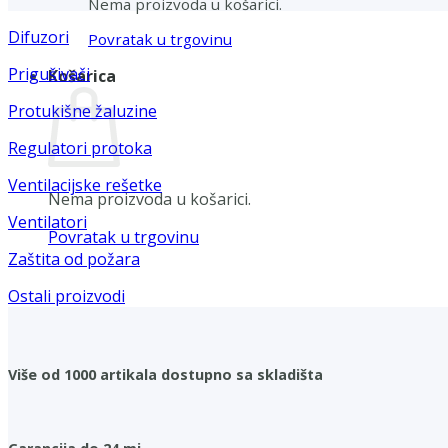
Nema proizvoda u košarici.
Difuzori
Povratak u trgovinu
Prigušivači
Košarica
Protukišne žaluzine
Regulatori protoka
Ventilacijske rešetke
Nema proizvoda u košarici.
Ventilatori
Povratak u trgovinu
Zaštita od požara
Ostali proizvodi
Više od 1000 artikala dostupno sa skladišta