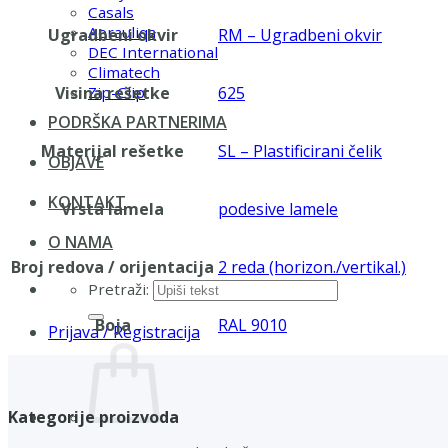
Casals
Aerauliqa
Ugradbeni okvir
RM – Ugradbeni okvir
DEC International
Climatech
Visina rešetke
625
Zip-Clip
PODRŠKA PARTNERIMA
Materijal rešetke
SL – Plastificirani čelik
OBJAVE
KONTAKT
Vrsta lamela
podesive lamele
O NAMA
Broj redova / orijentacija
2 reda (horizon./vertikal.)
Pretraži:
Boja
RAL 9010
Prijava / Registracija
Kategorije proizvoda