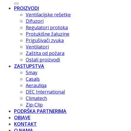
PROIZVODI
Ventilacijske rešetke
Difuzori
Regulatori protoka
Protukišne žaluzine
Prigušivači zvuka
Ventilatori
Zaštita od požara
Ostali proizvodi
ZASTUPSTVA
Smay
Casals
Aerauliqa
DEC International
Climatech
Zip-Clip
PODRŠKA PARTNERIMA
OBJAVE
KONTAKT
O NAMA