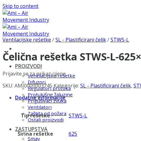
Skip to content
Ventilacijske rešetke
/
SL - Plastificirani čelik
/
STWS-L
Čelična rešetka STWS-L-625
PROIZVODI
Prijavite se za prikaz cijene
Ventilacijske rešetke
Difuzori
SKU:
AMI0000003745
Kategorije:
SL - Plastificirani čelik
,
ST
Regulatori protoka
Protukišne žaluzine
Dodatne informacije
Prigušivači zvuka
Ventilatori
Zaštita od požara
Tip rešetke
STWS-L
Ostali proizvodi
ZASTUPSTVA
Širina rešetke
625
Smay