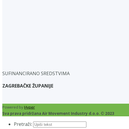
SUFINANCIRANO SREDSTVIMA
ZAGREBAČKE ŽUPANIJE
Powered by
Hyper
Sva prava pridržana Air Movement Industry d.o.o. © 2023
Pretraži: