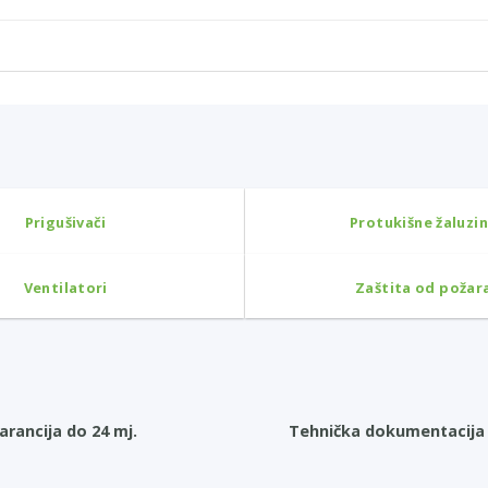
Prigušivači
Protukišne žaluzi
Ventilatori
Zaštita od požar
arancija do 24 mj.
Tehnička dokumentacija 