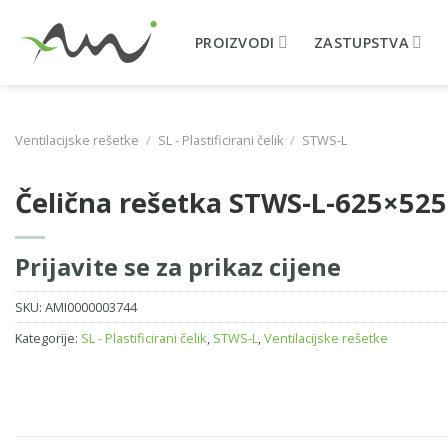
Skip
to
PROIZVODI
ZASTUPSTVA
content
Ventilacijske rešetke
/
SL - Plastificirani čelik
/
STWS-L
Čelična rešetka STWS-L-625×52
Prijavite se za prikaz cijene
SKU:
AMI0000003744
Kategorije:
SL - Plastificirani čelik
,
STWS-L
,
Ventilacijske rešetke