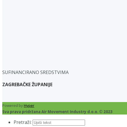
SUFINANCIRANO SREDSTVIMA
ZAGREBAČKE ŽUPANIJE
Powered by
Hyper
Sva prava pridržana Air Movement Industry d.o.o. © 2023
Pretraži: