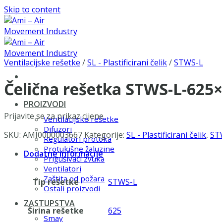
Skip to content
Ventilacijske rešetke
/
SL - Plastificirani čelik
/
STWS-L
Čelična rešetka STWS-L-625
PROIZVODI
Prijavite se za prikaz cijene
Ventilacijske rešetke
Difuzori
SKU:
AMI0000003667
Kategorije:
SL - Plastificirani čelik
,
ST
Regulatori protoka
Protukišne žaluzine
Dodatne informacije
Prigušivači zvuka
Ventilatori
Zaštita od požara
Tip rešetke
STWS-L
Ostali proizvodi
ZASTUPSTVA
Širina rešetke
625
Smay