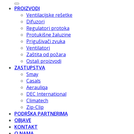
PROIZVODI
Ventilacijske rešetke
Difuzori
Regulatori protoka
Protukišne žaluzine
Prigušivači zvuka
Ventilatori
Zaštita od požara
Ostali proizvodi
ZASTUPSTVA
Smay
Casals
Aerauliqa
DEC International
Climatech
Zip-Clip
PODRŠKA PARTNERIMA
OBJAVE
KONTAKT
O NAMA