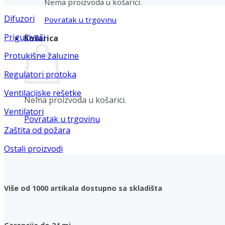
Nema proizvoda u košarici.
Difuzori
Povratak u trgovinu
Prigušivači
Košarica
Protukišne žaluzine
Regulatori protoka
Ventilacijske rešetke
Nema proizvoda u košarici.
Ventilatori
Povratak u trgovinu
Zaštita od požara
Ostali proizvodi
Više od 1000 artikala dostupno sa skladišta