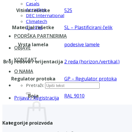
Casals
Aerauliqa
Visina rešetke
525
DEC International
Climatech
Materijal rešetke
SL – Plastificirani čelik
Zip-Clip
PODRŠKA PARTNERIMA
Vrsta lamela
podesive lamele
OBJAVE
KONTAKT
Broj redova / orijentacija
2 reda (horizon./vertikal.)
O NAMA
Regulator protoka
GP – Regulator protoka
Pretraži:
Boja
RAL 9010
Prijava / Registracija
Kategorije proizvoda