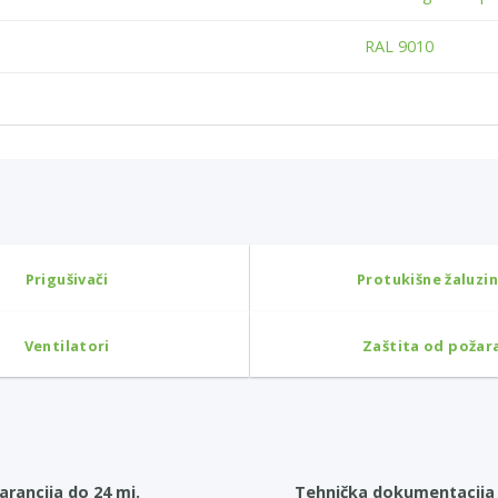
RAL 9010
Prigušivači
Protukišne žaluzi
Ventilatori
Zaštita od požar
arancija do 24 mj.
Tehnička dokumentacija 