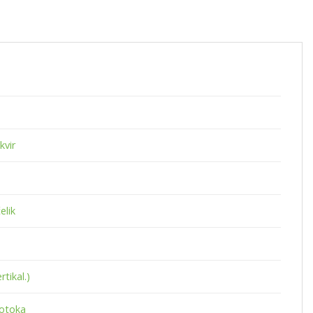
kvir
elik
rtikal.)
rotoka