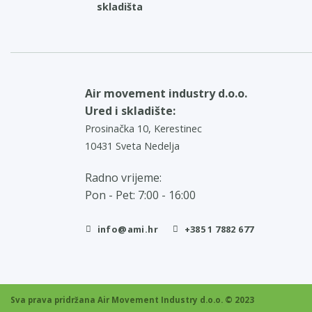
skladišta
Air movement industry d.o.o.
Ured i skladište:
Prosinačka 10, Kerestinec
10431 Sveta Nedelja
Radno vrijeme:
Pon - Pet: 7:00 - 16:00
info@ami.hr
+385 1 7882 677
Sva prava pridržana Air Movement Industry d.o.o. © 2023