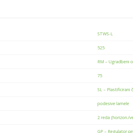
STWS-L
525
RM – Ugradbeni o
75
SL – Plastificirani č
podesive lamele
2 reda (horizon./ve
GP – Regulator p