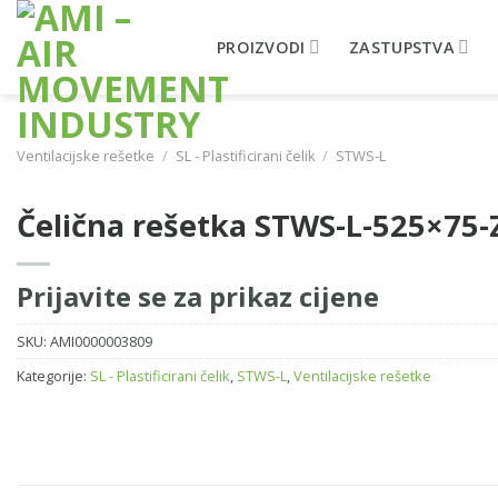
Skip
to
PROIZVODI
ZASTUPSTVA
content
Ventilacijske rešetke
/
SL - Plastificirani čelik
/
STWS-L
Čelična rešetka STWS-L-525×75
Prijavite se za prikaz cijene
SKU:
AMI0000003809
Kategorije:
SL - Plastificirani čelik
,
STWS-L
,
Ventilacijske rešetke