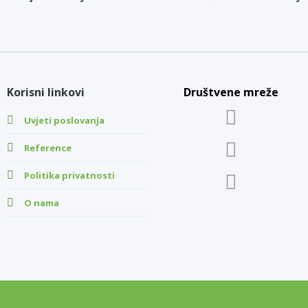
Korisni linkovi
Društvene mreže
Uvjeti poslovanja
Reference
Politika privatnosti
O nama