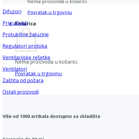
Nema proizvoda u košarici.
Difuzori
Povratak u trgovinu
Prigušivači
Košarica
Protukišne žaluzine
Regulatori protoka
Ventilacijske rešetke
Nema proizvoda u košarici.
Ventilatori
Povratak u trgovinu
Zaštita od požara
Ostali proizvodi
Više od 1000 artikala dostupno sa skladišta