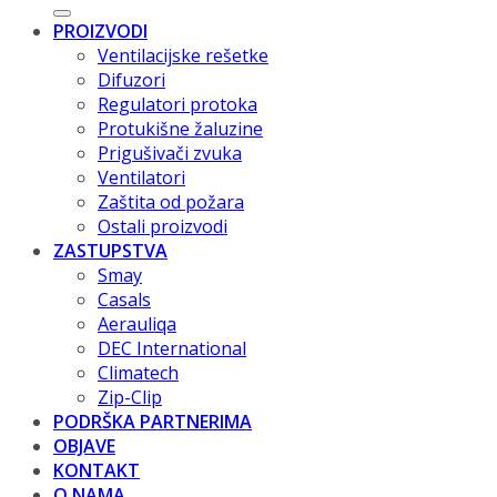
PROIZVODI
Ventilacijske rešetke
Difuzori
Regulatori protoka
Protukišne žaluzine
Prigušivači zvuka
Ventilatori
Zaštita od požara
Ostali proizvodi
ZASTUPSTVA
Smay
Casals
Aerauliqa
DEC International
Climatech
Zip-Clip
PODRŠKA PARTNERIMA
OBJAVE
KONTAKT
O NAMA