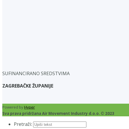
SUFINANCIRANO SREDSTVIMA
ZAGREBAČKE ŽUPANIJE
Powered by
Hyper
Sva prava pridržana Air Movement Industry d.o.o. © 2023
Pretraži: