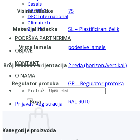
Casals
Aerauliqa
Visina rešetke
75
DEC International
Climatech
Materijal rešetke
SL – Plastificirani čelik
Zip-Clip
PODRŠKA PARTNERIMA
Vrsta lamela
podesive lamele
OBJAVE
KONTAKT
Broj redova / orijentacija
2 reda (horizon./vertikal.)
O NAMA
Regulator protoka
GP – Regulator protoka
Pretraži:
Boja
RAL 9010
Prijava / Registracija
Kategorije proizvoda