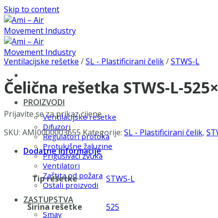
Skip to content
Ventilacijske rešetke
/
SL - Plastificirani čelik
/
STWS-L
Čelična rešetka STWS-L-525
PROIZVODI
Prijavite se za prikaz cijene
Ventilacijske rešetke
Difuzori
SKU:
AMI0000003655
Kategorije:
SL - Plastificirani čelik
,
ST
Regulatori protoka
Protukišne žaluzine
Dodatne informacije
Prigušivači zvuka
Ventilatori
Zaštita od požara
Tip rešetke
STWS-L
Ostali proizvodi
ZASTUPSTVA
Širina rešetke
525
Smay