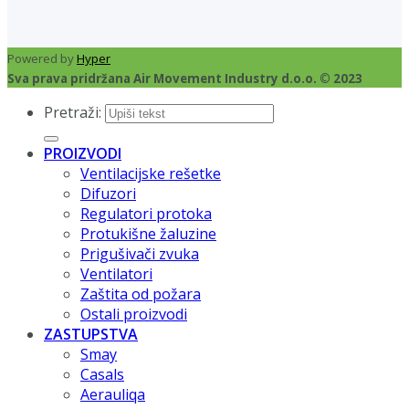
Powered by
Hyper
Sva prava pridržana Air Movement Industry d.o.o. © 2023
Pretraži:
PROIZVODI
Ventilacijske rešetke
Difuzori
Regulatori protoka
Protukišne žaluzine
Prigušivači zvuka
Ventilatori
Zaštita od požara
Ostali proizvodi
ZASTUPSTVA
Smay
Casals
Aerauliqa