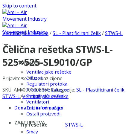
Skip to content
Ventilacijske rešetke
/
SL - Plastificirani čelik
/
STWS-L
Čelična rešetka STWS-L-
525×525-SL9010/GP
PROIZVODI
Ventilacijske rešetke
Difuzori
Prijavite se za prikaz cijene
Regulatori protoka
SKU:
AMI0000003660
Kategorije:
SL - Plastificirani čelik
,
Protukišne žaluzine
Prigušivači zvuka
STWS-L
,
Ventilacijske rešetke
Ventilatori
Dodatne informacije
Zaštita od požara
Ostali proizvodi
ZASTUPSTVA
Tip rešetke
STWS-L
Smay