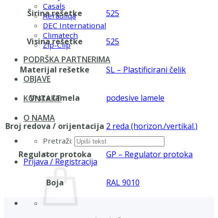
Casals
Širina rešetke
525
Aerauliqa
DEC International
Climatech
Visina rešetke
525
Zip-Clip
PODRŠKA PARTNERIMA
Materijal rešetke
SL – Plastificirani čelik
OBJAVE
Vrsta lamela
podesive lamele
KONTAKT
O NAMA
Broj redova / orijentacija
2 reda (horizon./vertikal.)
Pretraži:
Regulator protoka
GP – Regulator protoka
Prijava / Registracija
Boja
RAL 9010