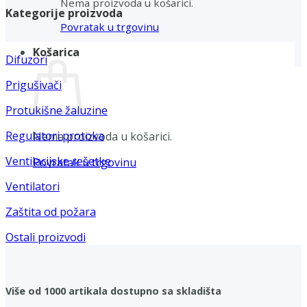
Nema proizvoda u košarici.
Kategorije proizvoda
Povratak u trgovinu
Košarica
Difuzori
Prigušivači
Protukišne žaluzine
Regulatori protoka
Nema proizvoda u košarici.
Ventilacijske rešetke
Povratak u trgovinu
Ventilatori
Zaštita od požara
Ostali proizvodi
Više od 1000 artikala dostupno sa skladišta