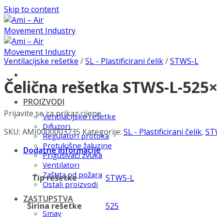
Skip to content
Ventilacijske rešetke
/
SL - Plastificirani čelik
/
STWS-L
Čelična rešetka STWS-L-525
PROIZVODI
Prijavite se za prikaz cijene
Ventilacijske rešetke
Difuzori
SKU:
AMI0000003735
Kategorije:
SL - Plastificirani čelik
,
ST
Regulatori protoka
Protukišne žaluzine
Dodatne informacije
Prigušivači zvuka
Ventilatori
Zaštita od požara
Tip rešetke
STWS-L
Ostali proizvodi
ZASTUPSTVA
Širina rešetke
525
Smay