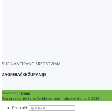
SUFINANCIRANO SREDSTVIMA
ZAGREBAČKE ŽUPANIJE
Powered by
Hyper
Sva prava pridržana Air Movement Industry d.o.o. © 2023
Pretraži: