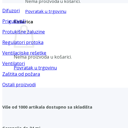
Nema proizvoda u košarici.
Difuzori
Povratak u trgovinu
Prigušivači
Košarica
Protukišne žaluzine
Regulatori protoka
Ventilacijske rešetke
Nema proizvoda u košarici.
Ventilatori
Povratak u trgovinu
Zaštita od požara
Ostali proizvodi
Više od 1000 artikala dostupno sa skladišta