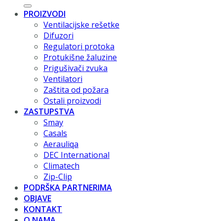
PROIZVODI
Ventilacijske rešetke
Difuzori
Regulatori protoka
Protukišne žaluzine
Prigušivači zvuka
Ventilatori
Zaštita od požara
Ostali proizvodi
ZASTUPSTVA
Smay
Casals
Aerauliqa
DEC International
Climatech
Zip-Clip
PODRŠKA PARTNERIMA
OBJAVE
KONTAKT
O NAMA