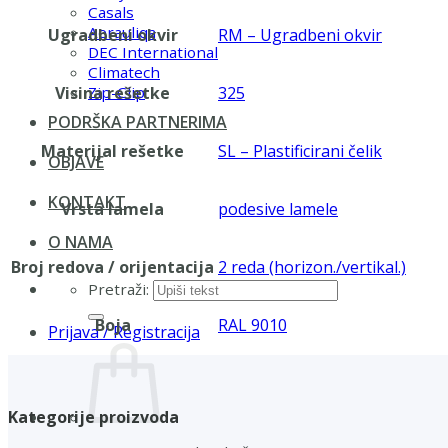
Casals
Aerauliqa
Ugradbeni okvir
RM – Ugradbeni okvir
DEC International
Climatech
Visina rešetke
325
Zip-Clip
PODRŠKA PARTNERIMA
Materijal rešetke
SL – Plastificirani čelik
OBJAVE
KONTAKT
Vrsta lamela
podesive lamele
O NAMA
Broj redova / orijentacija
2 reda (horizon./vertikal.)
Pretraži:
Boja
RAL 9010
Prijava / Registracija
Kategorije proizvoda