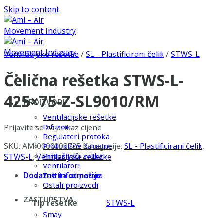
Skip to content
Ventilacijske rešetke
/
SL - Plastificirani čelik
/
STWS-L
Čelična rešetka STWS-L-
425×75-Z-SL9010/RM
PROIZVODI
Ventilacijske rešetke
Difuzori
Prijavite se za prikaz cijene
Regulatori protoka
SKU:
AMI0000003725
Kategorije:
SL - Plastificirani čelik
,
Protukišne žaluzine
Prigušivači zvuka
STWS-L
,
Ventilacijske rešetke
Ventilatori
Dodatne informacije
Zaštita od požara
Ostali proizvodi
ZASTUPSTVA
Tip rešetke
STWS-L
Smay