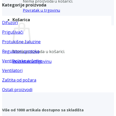
Nema proizvoda u košarici.
Kategorije proizvoda
Povratak u trgovinu
Košarica
Difuzori
Prigušivači
Protukišne žaluzine
Regulatori protoka
Nema proizvoda u košarici.
Ventilacijske rešetke
Povratak u trgovinu
Ventilatori
Zaštita od požara
Ostali proizvodi
Više od 1000 artikala dostupno sa skladišta