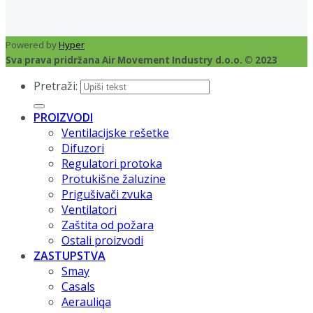
Powered by
Hyper
Sva prava pridržana Air Movement Industry d.o.o. © 2023
Pretraži:
PROIZVODI
Ventilacijske rešetke
Difuzori
Regulatori protoka
Protukišne žaluzine
Prigušivači zvuka
Ventilatori
Zaštita od požara
Ostali proizvodi
ZASTUPSTVA
Smay
Casals
Aerauliqa