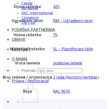
Casals
Širina rešetke
425
Aerauliqa
DEC International
Climatech
Ugradbeni okvir
RM – Ugradbeni okvir
Zip-Clip
PODRŠKA PARTNERIMA
Visina rešetke
75
OBJAVE
Materijal rešetke
SL – Plastificirani čelik
KONTAKT
O NAMA
Vrsta lamela
podesive lamele
Pretraži:
Broj redova / orijentacija
2 reda (horizon./vertikal.)
Prijava / Registracija
Boja
RAL 9010