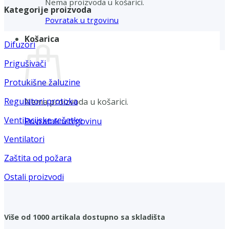
Nema proizvoda u košarici.
Kategorije proizvoda
Povratak u trgovinu
Košarica
Difuzori
Prigušivači
Protukišne žaluzine
Regulatori protoka
Nema proizvoda u košarici.
Ventilacijske rešetke
Povratak u trgovinu
Ventilatori
Zaštita od požara
Ostali proizvodi
Više od 1000 artikala dostupno sa skladišta