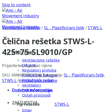
Skip to content
Ventilacijske rešetke
/
SL - Plastificirani čelik
/
STWS-L
Čelična rešetka STWS-L-
425×75-SL9010/GP
PROIZVODI
Ventilacijske rešetke
Difuzori
Prijavite se za prikaz cijene
Regulatori protoka
SKU:
AMI0000003648
Kategorije:
SL - Plastificirani čelik
,
Protukišne žaluzine
Prigušivači zvuka
STWS-L
,
Ventilacijske rešetke
Ventilatori
Dodatne informacije
Zaštita od požara
Ostali proizvodi
ZASTUPSTVA
Tip rešetke
STWS-L
Smay