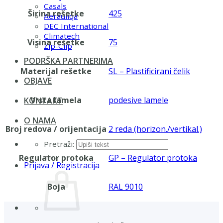
Casals
Širina rešetke
425
Aerauliqa
DEC International
Climatech
Visina rešetke
75
Zip-Clip
PODRŠKA PARTNERIMA
Materijal rešetke
SL – Plastificirani čelik
OBJAVE
Vrsta lamela
podesive lamele
KONTAKT
O NAMA
Broj redova / orijentacija
2 reda (horizon./vertikal.)
Pretraži:
Regulator protoka
GP – Regulator protoka
Prijava / Registracija
Boja
RAL 9010