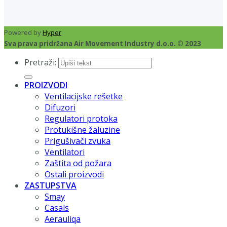
Powered by
Hyper
Sva prava pridržana Air Movement Industry d.o.o. © 2023
Pretraži:
PROIZVODI
Ventilacijske rešetke
Difuzori
Regulatori protoka
Protukišne žaluzine
Prigušivači zvuka
Ventilatori
Zaštita od požara
Ostali proizvodi
ZASTUPSTVA
Smay
Casals
Aerauliqa