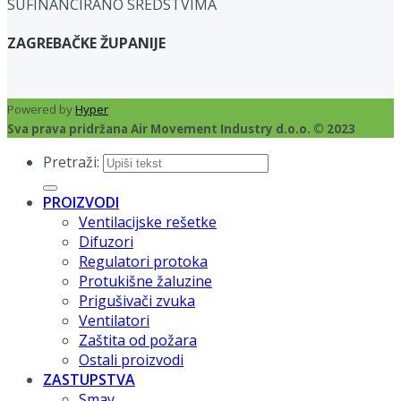
SUFINANCIRANO SREDSTVIMA
ZAGREBAČKE ŽUPANIJE
Powered by
Hyper
Sva prava pridržana Air Movement Industry d.o.o. © 2023
Pretraži:
PROIZVODI
Ventilacijske rešetke
Difuzori
Regulatori protoka
Protukišne žaluzine
Prigušivači zvuka
Ventilatori
Zaštita od požara
Ostali proizvodi
ZASTUPSTVA
Smay