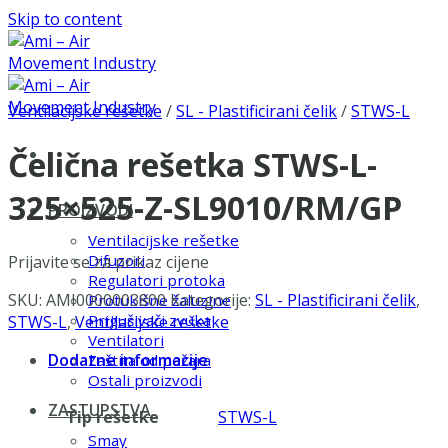
Skip to content
Ventilacijske rešetke
/
SL - Plastificirani čelik
/
STWS-L
Čelična rešetka STWS-L-
325×525-Z-SL9010/RM/GP
PROIZVODI
Ventilacijske rešetke
Difuzori
Prijavite se za prikaz cijene
Regulatori protoka
SKU:
AMI0000003800
Kategorije:
SL - Plastificirani čelik
,
Protukišne žaluzine
Prigušivači zvuka
STWS-L
,
Ventilacijske rešetke
Ventilatori
Dodatne informacije
Zaštita od požara
Ostali proizvodi
ZASTUPSTVA
Tip rešetke
STWS-L
Smay