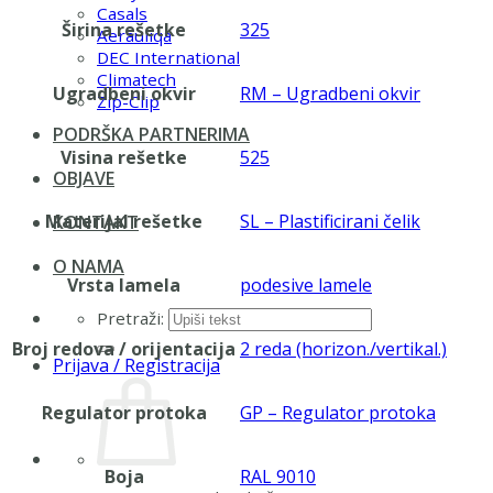
Casals
Širina rešetke
325
Aerauliqa
DEC International
Climatech
Ugradbeni okvir
RM – Ugradbeni okvir
Zip-Clip
PODRŠKA PARTNERIMA
Visina rešetke
525
OBJAVE
Materijal rešetke
SL – Plastificirani čelik
KONTAKT
O NAMA
Vrsta lamela
podesive lamele
Pretraži:
Broj redova / orijentacija
2 reda (horizon./vertikal.)
Prijava / Registracija
Regulator protoka
GP – Regulator protoka
Boja
RAL 9010