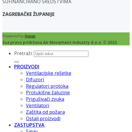
SUFINANCIRANO SREDSTVIMA
ZAGREBAČKE ŽUPANIJE
Powered by
Hyper
Sva prava pridržana Air Movement Industry d.o.o. © 2023
Pretraži:
PROIZVODI
Ventilacijske rešetke
Difuzori
Regulatori protoka
Protukišne žaluzine
Prigušivači zvuka
Ventilatori
Zaštita od požara
Ostali proizvodi
ZASTUPSTVA
Smay