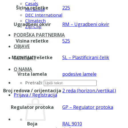
Casals
Širina rešetke
225
Aerauliqa
DEC International
Climatech
Ugradbeni okvir
RM – Ugradbeni okvir
Zip-Clip
PODRŠKA PARTNERIMA
Visina rešetke
525
OBJAVE
Materijal rešetke
SL – Plastificirani čelik
KONTAKT
O NAMA
Vrsta lamela
podesive lamele
Pretraži:
Broj redova / orijentacija
2 reda (horizon./vertikal.)
Prijava / Registracija
Regulator protoka
GP – Regulator protoka
Boja
RAL 9010