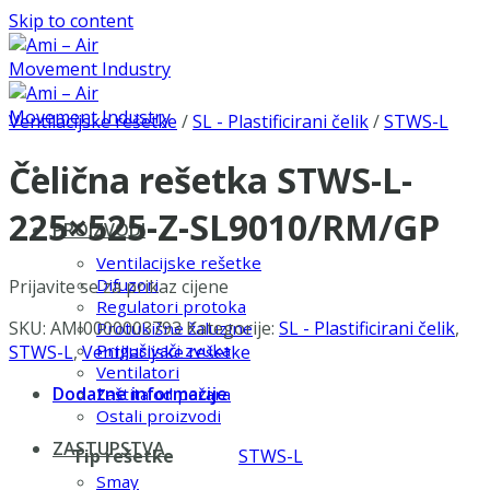
Skip to content
Ventilacijske rešetke
/
SL - Plastificirani čelik
/
STWS-L
Čelična rešetka STWS-L-
225×525-Z-SL9010/RM/GP
PROIZVODI
Ventilacijske rešetke
Difuzori
Prijavite se za prikaz cijene
Regulatori protoka
SKU:
AMI0000003793
Kategorije:
SL - Plastificirani čelik
,
Protukišne žaluzine
Prigušivači zvuka
STWS-L
,
Ventilacijske rešetke
Ventilatori
Dodatne informacije
Zaštita od požara
Ostali proizvodi
ZASTUPSTVA
Tip rešetke
STWS-L
Smay