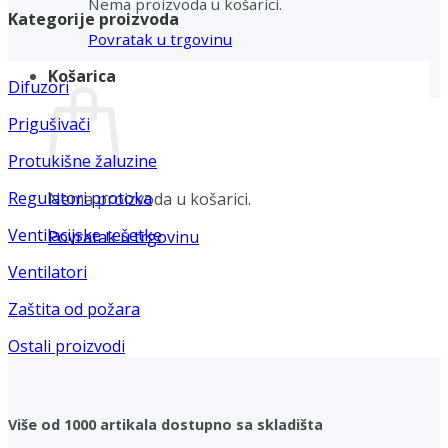
Nema proizvoda u košarici.
Kategorije proizvoda
Povratak u trgovinu
Košarica
Difuzori
Prigušivači
Protukišne žaluzine
Regulatori protoka
Nema proizvoda u košarici.
Ventilacijske rešetke
Povratak u trgovinu
Ventilatori
Zaštita od požara
Ostali proizvodi
Više od 1000 artikala dostupno sa skladišta