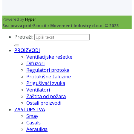
Powered by
Hyper
Sva prava pridržana Air Movement Industry d.o.o. © 2023
Pretraži:
PROIZVODI
Ventilacijske rešetke
Difuzori
Regulatori protoka
Protukišne žaluzine
Prigušivači zvuka
Ventilatori
Zaštita od požara
Ostali proizvodi
ZASTUPSTVA
Smay
Casals
Aerauliqa