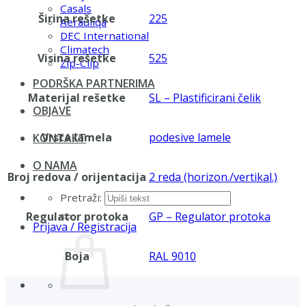
Casals
Širina rešetke
225
Aerauliqa
DEC International
Climatech
Visina rešetke
525
Zip-Clip
PODRŠKA PARTNERIMA
Materijal rešetke
SL – Plastificirani čelik
OBJAVE
Vrsta lamela
podesive lamele
KONTAKT
O NAMA
Broj redova / orijentacija
2 reda (horizon./vertikal.)
Pretraži:
Regulator protoka
GP – Regulator protoka
Prijava / Registracija
Boja
RAL 9010