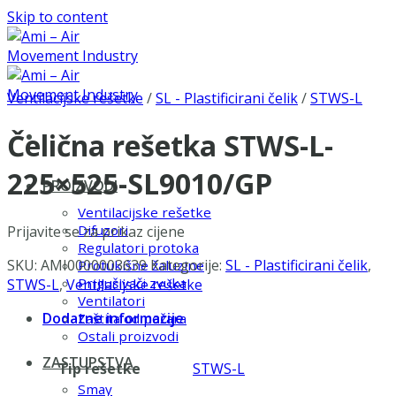
Skip to content
Ventilacijske rešetke
/
SL - Plastificirani čelik
/
STWS-L
Čelična rešetka STWS-L-
225×525-SL9010/GP
PROIZVODI
Ventilacijske rešetke
Difuzori
Prijavite se za prikaz cijene
Regulatori protoka
SKU:
AMI0000003639
Kategorije:
SL - Plastificirani čelik
,
Protukišne žaluzine
Prigušivači zvuka
STWS-L
,
Ventilacijske rešetke
Ventilatori
Dodatne informacije
Zaštita od požara
Ostali proizvodi
ZASTUPSTVA
Tip rešetke
STWS-L
Smay