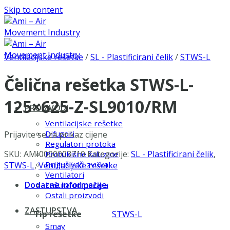
Skip to content
Ventilacijske rešetke
/
SL - Plastificirani čelik
/
STWS-L
Čelična rešetka STWS-L-
125×625-Z-SL9010/RM
PROIZVODI
Ventilacijske rešetke
Difuzori
Prijavite se za prikaz cijene
Regulatori protoka
SKU:
AMI0000003710
Kategorije:
SL - Plastificirani čelik
,
Protukišne žaluzine
Prigušivači zvuka
STWS-L
,
Ventilacijske rešetke
Ventilatori
Dodatne informacije
Zaštita od požara
Ostali proizvodi
ZASTUPSTVA
Tip rešetke
STWS-L
Smay