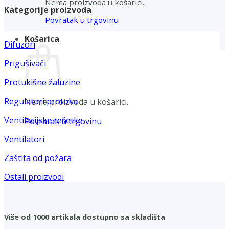
Nema proizvoda u košarici.
Kategorije proizvoda
Povratak u trgovinu
Košarica
Difuzori
Prigušivači
Protukišne žaluzine
Regulatori protoka
Nema proizvoda u košarici.
Ventilacijske rešetke
Povratak u trgovinu
Ventilatori
Zaštita od požara
Ostali proizvodi
Više od 1000 artikala dostupno sa skladišta