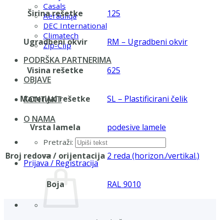
Casals
Širina rešetke
125
Aerauliqa
DEC International
Climatech
Ugradbeni okvir
RM – Ugradbeni okvir
Zip-Clip
PODRŠKA PARTNERIMA
Visina rešetke
625
OBJAVE
Materijal rešetke
SL – Plastificirani čelik
KONTAKT
O NAMA
Vrsta lamela
podesive lamele
Pretraži:
Broj redova / orijentacija
2 reda (horizon./vertikal.)
Prijava / Registracija
Boja
RAL 9010