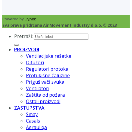
Powered by
Hyper
Sva prava pridržana Air Movement Industry d.o.o. © 2023
Pretraži:
PROIZVODI
Ventilacijske rešetke
Difuzori
Regulatori protoka
Protukišne žaluzine
Prigušivači zvuka
Ventilatori
Zaštita od požara
Ostali proizvodi
ZASTUPSTVA
Smay
Casals
Aerauliqa