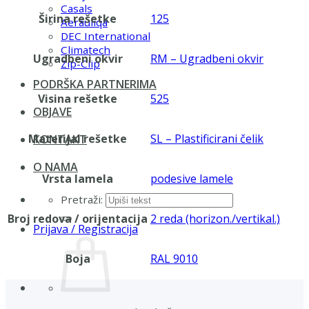
Casals
Širina rešetke
125
Aerauliqa
DEC International
Climatech
Ugradbeni okvir
RM – Ugradbeni okvir
Zip-Clip
PODRŠKA PARTNERIMA
Visina rešetke
525
OBJAVE
Materijal rešetke
SL – Plastificirani čelik
KONTAKT
O NAMA
Vrsta lamela
podesive lamele
Pretraži:
Broj redova / orijentacija
2 reda (horizon./vertikal.)
Prijava / Registracija
Boja
RAL 9010