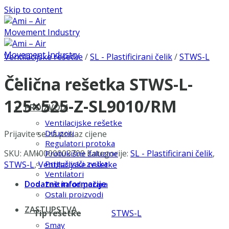
Skip to content
Ventilacijske rešetke
/
SL - Plastificirani čelik
/
STWS-L
Čelična rešetka STWS-L-
125×525-Z-SL9010/RM
PROIZVODI
Ventilacijske rešetke
Difuzori
Prijavite se za prikaz cijene
Regulatori protoka
SKU:
AMI0000003709
Kategorije:
SL - Plastificirani čelik
,
Protukišne žaluzine
Prigušivači zvuka
STWS-L
,
Ventilacijske rešetke
Ventilatori
Dodatne informacije
Zaštita od požara
Ostali proizvodi
ZASTUPSTVA
Tip rešetke
STWS-L
Smay