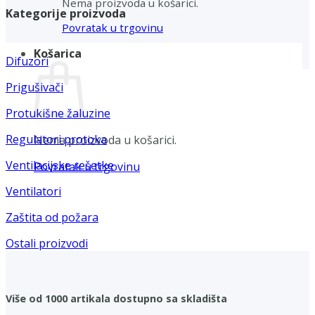
Nema proizvoda u košarici.
Kategorije proizvoda
Povratak u trgovinu
Košarica
Difuzori
Prigušivači
Protukišne žaluzine
Regulatori protoka
Nema proizvoda u košarici.
Ventilacijske rešetke
Povratak u trgovinu
Ventilatori
Zaštita od požara
Ostali proizvodi
Više od 1000 artikala dostupno sa skladišta