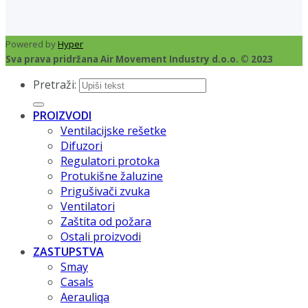
Powered by
Hyper
Sva prava pridržana Air Movement Industry d.o.o. © 2023
Pretraži:
PROIZVODI
Ventilacijske rešetke
Difuzori
Regulatori protoka
Protukišne žaluzine
Prigušivači zvuka
Ventilatori
Zaštita od požara
Ostali proizvodi
ZASTUPSTVA
Smay
Casals
Aerauliqa